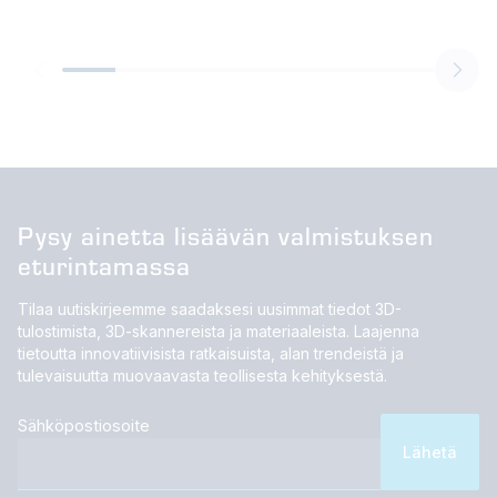
investointi tuotannon jatkuvuuteen.
tuotannossa et
Pysy ainetta lisäävän valmistuksen
eturintamassa
Tilaa uutiskirjeemme saadaksesi uusimmat tiedot 3D-
tulostimista, 3D-skannereista ja materiaaleista. Laajenna
tietoutta innovatiivisista ratkaisuista, alan trendeistä ja
tulevaisuutta muovaavasta teollisesta kehityksestä.
Sähköpostiosoite