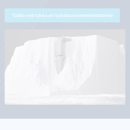
Täältä voit lukea eri tulostusmenetelmistämme