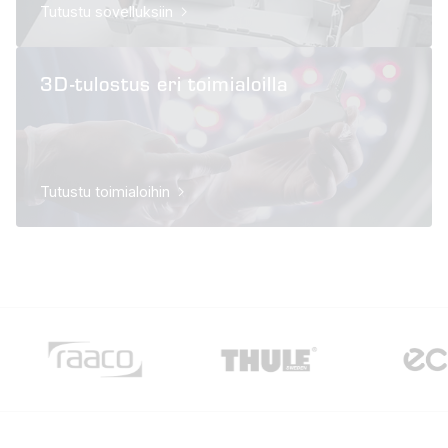
Tutustu sovelluksiin
3D-tulostus eri toimialoilla
Tutustu toimialoihin