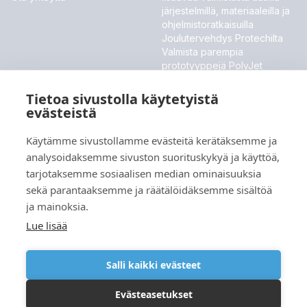
järjestelmillä, materiaaleilla ja
ohjelmistoratkaisuilla
Joulutervehdys Protechilta
Valmista parempia
prototyyppejä PolyJet
ToughONE™ -materiaalilla
Stratasys esittelee uudet
Tietoa sivustolla käytetyistä
materiaalit ja ohjelmistouutiset
evästeistä
MESSUT JA TAPAHTUMAT
Käytämme sivustollamme evästeitä kerätäksemme ja
analysoidaksemme sivuston suorituskykyä ja käyttöä,
Meillä ei ole tällä hetkellä tulevia tapahtumia.
tarjotaksemme sosiaalisen median ominaisuuksia
sekä parantaaksemme ja räätälöidäksemme sisältöä
ja mainoksia.
Kieli
Lue lisää
Salli kaikki evästeet
Evästeasetukset
Copyright © 2026