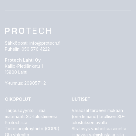
Sähköposti:
info@protech.fi
Puhelin:
050 576 4222
Protech Lahti Oy
Kallio-Pietilänkatu 1
15800 Lahti
Y-tunnus: 2090571-2
OIKOPOLUT
UUTISET
Tarjouspyyntö: Tilaa
Varaosat tarpeen mukaan
materiaalit 3D-tulostimeesi
(on-demand) teollisen 3D-
Protechista
tulostuksen avulla
Tietosuojakäytäntö (GDPR)
Stratasys vauhdittaa ainetta
Ota yhteyttä
lisäävää valmistusta uusilla