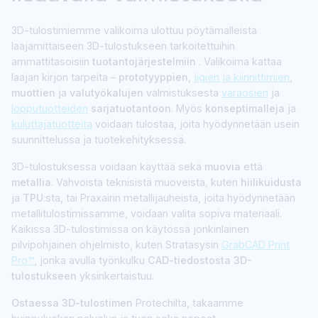
3D-tulostimiemme valikoima ulottuu pöytämalleista
laajamittaiseen 3D-tulostukseen tarkoitettuihin
ammattitasoisiin
tuotantojärjestelmiin
. Valikoima kattaa
laajan kirjon tarpeita –
prototyyppien
,
jigien ja kiinnittimien
,
muottien
ja
valutyökalujen
valmistuksesta
varaosien
ja
lopputuotteiden
sarjatuotantoon
. Myös
konseptimalleja
ja
kuluttajatuotteita
voidaan tulostaa, joita hyödynnetään usein
suunnittelussa ja tuotekehityksessä.
3D-tulostuksessa voidaan käyttää sekä
muovia
että
metallia
. Vahvoista teknisistä muoveista, kuten
hiilikuidusta
ja
TPU
:sta, tai Praxairin metallijauheista, joita hyödynnetään
metallitulostimissamme, voidaan valita sopiva materiaali.
Kaikissa 3D-tulostimissa on käytössä jonkinlainen
pilvipohjainen ohjelmisto, kuten Stratasysin
GrabCAD Print
Pro™
, jonka avulla työnkulku
CAD-tiedostosta 3D-
tulostukseen
yksinkertaistuu.
Ostaessa 3D-tulostimen
Protechilta, takaamme