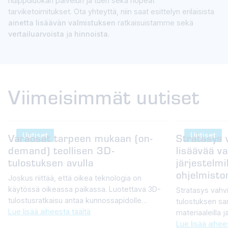
huippuluokan palvelun ja tuen sekä nopeat
tarviketoimitukset. Ota yhteyttä, niin saat esittelyn erilaisista
ainetta lisäävän valmistuksen
ratkaisuistamme sekä
vertailuarvoista
ja
hinnoista
.
Viimeisimmät uutiset
Uutiset
Uutiset
Varaosat tarpeen mukaan (on-
Stratasys 
demand) teollisen 3D-
lisäävää va
tulostuksen avulla
järjestelmil
ohjelmistor
Joskus riittää, että oikea teknologia on
käytössä oikeassa paikassa. Luotettava 3D-
Stratasys vahvi
tulostusratkaisu antaa kunnossapidolle
tulostuksen sara
selkeän etumatkan – lyhyemmät seisokit,
Lue lisää aiheesta täältä
materiaaleilla j
parempi hallinta varaosista ja varma
nopeuttavat ai
Lue lisää aihee