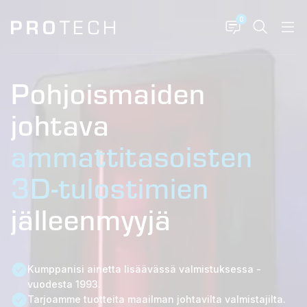
0
Pohjoismaiden
johtava
ammattitasoisten
3D-tulostimien
jälleenmyyjä
Kumppanisi ainetta lisäävässä valmistuksessa -
vuodesta 1993.
Tarjoamme tuotteita maailman johtavilta valmistajilta.