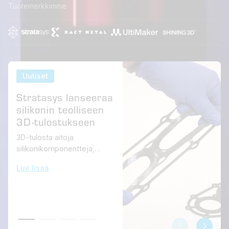
Tuotemerkkimme
Uutiset
Stratasys lanseeraa
silikonin teolliseen
3D-tulostukseen
3D-tulosta aitoja
silikonikomponentteja,
yksinoikeudella Stratasys
Lue lisää
Origin® DLP-alustalle.