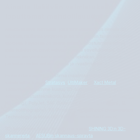
Ainetta lisäävän valmistuksen
loputtomat mahdollisuudet
Ainetta lisäävä valmistus, joka tunnetaan myös nimellä 3D-
tulostus, mullistaa yritysten ja eri toimialojen tavan valmistaa
tuotteita. Käytössä on useita erilaisia tulostusmenetelmiä,
joilla kullakin on omat vahvuutensa ja sovelluksensa. Eri
toimialojen yritykset voivat valita tekniikan, joka vastaa
parhaiten niiden erityistarpeita ja -vaatimuksia.
Protech tarjoaa 3D-tulostimia maailman johtavilta
valmistajilta, kuten
Stratasys
,
UltiMaker
ja
Xact Metal
.
Tuotevalikoimaamme kuuluu 3D-tulostimia, joissa käytetään
erilaisia tulostustekniikoita, kuten FDM (Fused Deposition
Modeling), PolyJet, SAF (Selective Absorption Fusion), SL
(Stereolithography), P3 (Programmable PhotoPolymerisation
Technology) ja Metal PBF (Metal Powder Bed Fusion).
3D-tulostimien lisäksi tarjoamme myös
SHINING 3D:n 3D-
skannereita
ja
AESUBin skannaus-spraytä
.