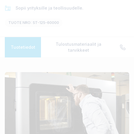
Sopii yrityksille ja teollisuudelle.
TUOTE NRO: ST-125-60000
Tulostusmateriaalit ja
Stratasys F900
Tuotetiedot
tarvikkeet
Teollinen 3D-tulostin laajamittaiseen tulostukseen.