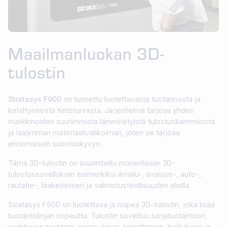
Maailmanluokan 3D-
tulostin
Stratasys F900
on tunnettu luotettavasta tuotannosta ja
kehittyneestä tietoturvasta. Järjestelmä tarjoaa yhden
markkinoiden suurimmista lämmitetyistä tulostuskammioista
ja laajimman materiaalivalikoiman, joten se tarjoaa
erinomaisen suorituskyvyn.
Tämä 3D-tulostin on suunniteltu monenlaisiin 3D-
tulostussovelluksiin esimerkiksi ilmailu-, avaruus-, auto-,
rautatie-, lääketieteen ja valmistusteollisuuden aloilla.
Stratasys F900 on luotettava ja nopea 3D-tulostin, joka lisää
tuotantolinjan nopeutta. Tulostin soveltuu sarjatuotantoon,
vankkojen tuotanto-osien, jigien, kiinnittimien, työkalujen ja