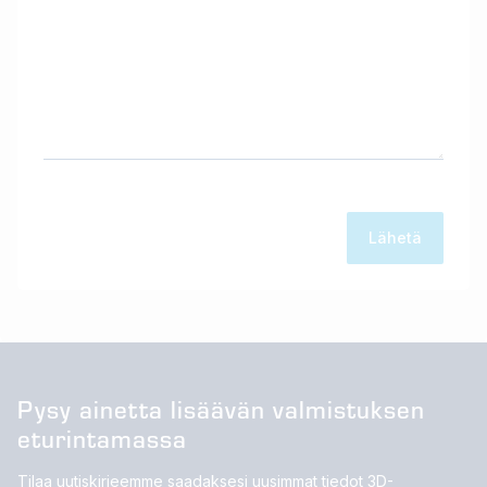
Pysy ainetta lisäävän valmistuksen
eturintamassa
Tilaa uutiskirjeemme saadaksesi uusimmat tiedot 3D-