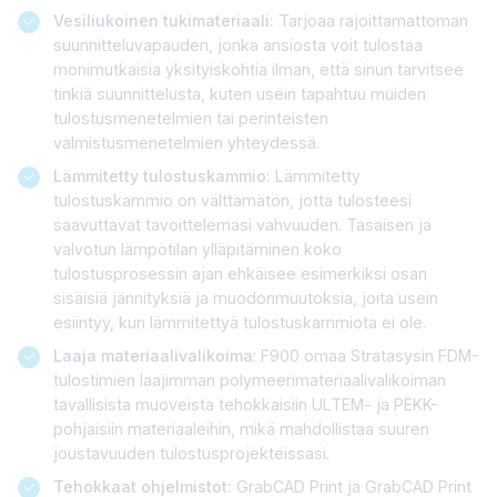
Vesiliukoinen tukimateriaali:
Tarjoaa rajoittamattoman
suunnitteluvapauden, jonka ansiosta voit tulostaa
monimutkaisia yksityiskohtia ilman, että sinun tarvitsee
tinkiä suunnittelusta, kuten usein tapahtuu muiden
tulostusmenetelmien tai perinteisten
valmistusmenetelmien yhteydessä.
Lämmitetty tulostuskammio:
Lämmitetty
tulostuskammio on välttämätön, jotta tulosteesi
saavuttavat tavoittelemasi vahvuuden. Tasaisen ja
valvotun lämpötilan ylläpitäminen koko
tulostusprosessin ajan ehkäisee esimerkiksi osan
sisäisiä jännityksiä ja muodonmuutoksia, joita usein
esiintyy, kun lämmitettyä tulostuskammiota ei ole.
Laaja materiaalivalikoima
: F900 omaa Stratasysin FDM-
tulostimien laajimman polymeerimateriaalivalikoiman
tavallisista muoveista tehokkaisiin ULTEM- ja PEKK-
pohjaisiin materiaaleihin, mikä mahdollistaa suuren
joustavuuden tulostusprojekteissasi.
Tehokkaat ohjelmistot:
GrabCAD Print ja GrabCAD Print