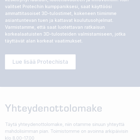
valitset Protechin kumppaniksesi, saat käyttöösi
ammattitasoiset 3D-tulostimet, kokeneen tiimimme
asiantuntevan tuen ja kattavat koulutusohjelmat.
Varmistamme, että saat luotettavan ratkaisun
korkealaatuisten 3D-tulosteiden valmistamiseen, jotka
täyttävät alan korkeat vaatimukset.
Lue lisää Protechista
Yhteydenottolomake
Täytä yhteydenottolomake, niin otamme sinuun yhteyttä
mahdolisimman pian. Toimistomme on avoinna arkipäivisin
klo 8.00-17.00