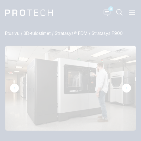
0
Etusivu
/
3D-tulostimet
/
Stratasys® FDM
/
Stratasys F900