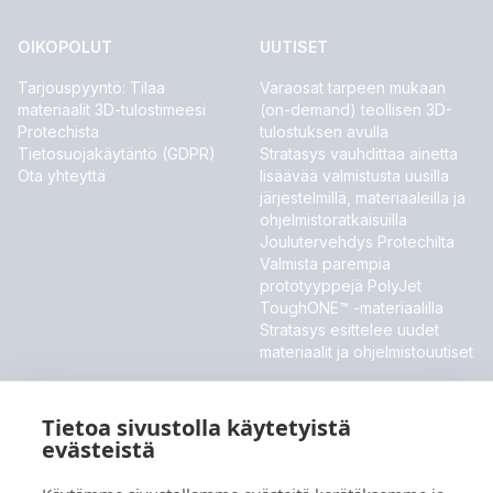
OIKOPOLUT
UUTISET
Tarjouspyyntö: Tilaa
Varaosat tarpeen mukaan
materiaalit 3D-tulostimeesi
(on-demand) teollisen 3D-
Protechista
tulostuksen avulla
Tietosuojakäytäntö (GDPR)
Stratasys vauhdittaa ainetta
Ota yhteyttä
lisäävää valmistusta uusilla
järjestelmillä, materiaaleilla ja
ohjelmistoratkaisuilla
Joulutervehdys Protechilta
Valmista parempia
prototyyppejä PolyJet
ToughONE™ -materiaalilla
Stratasys esittelee uudet
materiaalit ja ohjelmistouutiset
MESSUT JA TAPAHTUMAT
Tietoa sivustolla käytetyistä
Meillä ei ole tällä hetkellä tulevia tapahtumia.
evästeistä