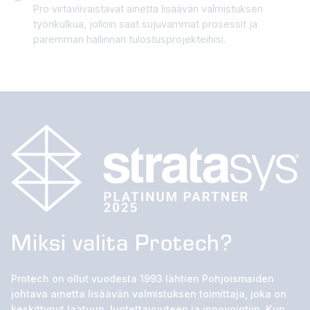
Pro virtaviivaistavat ainetta lisäävän valmistuksen
työnkulkua, jolloin saat sujuvammat prosessit ja
paremman hallinnan tulostusprojekteihisi.
Miksi valita Protech?
Protech on ollut vuodesta 1993 lähtien Pohjoismaiden
johtava ainetta lisäävän valmistuksen toimittaja, joka on
keskittynyt laatuun, luotettavuuteen ja innovointiin. Kun