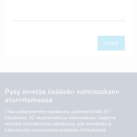
Pysy ainetta lisäävän valmistuksen
eturintamassa
Tilaa uutiskirjeemme saadaksesi uusimmat tiedot 3D-
tulostimista, 3D-skannereista ja materiaaleista. Laajenna
tietoutta innovatiivisista ratkaisuista, alan trendeistä ja
tulevaisuutta muovaavasta teollisesta kehityksestä.