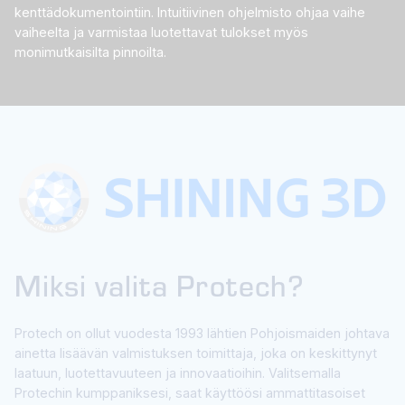
kenttädokumentointiin. Intuitiivinen ohjelmisto ohjaa vaihe
vaiheelta ja varmistaa luotettavat tulokset myös
monimutkaisilta pinnoilta.
Miksi valita Protech?
Protech on ollut vuodesta 1993 lähtien Pohjoismaiden johtava
ainetta lisäävän valmistuksen toimittaja, joka on keskittynyt
laatuun, luotettavuuteen ja innovaatioihin. Valitsemalla
Protechin kumppaniksesi, saat käyttöösi ammattitasoiset