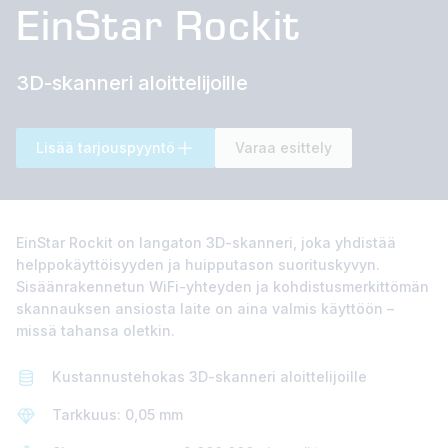
EinStar Rockit
3D-skanneri aloittelijoille
Lisää tarjouspyyntö
Varaa esittely
EinStar Rockit on langaton 3D-skanneri, joka yhdistää
helppokäyttöisyyden ja huipputason suorituskyvyn.
Sisäänrakennetun WiFi-yhteyden ja kohdistusmerkittömän
skannauksen ansiosta laite on aina valmis käyttöön –
missä tahansa oletkin.
Kustannustehokas 3D-skanneri aloittelijoille
Tarkkuus: 0,05 mm