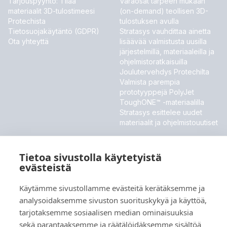
Tarjouspyyntö: Tilaa
Varaosat tarpeen mukaan
materiaalit 3D-tulostimeesi
(on-demand) teollisen 3D-
Protechista
tulostuksen avulla
Tietosuojakäytäntö (GDPR)
Stratasys vauhdittaa ainetta
Ota yhteyttä
lisäävää valmistusta uusilla
järjestelmillä, materiaaleilla ja
ohjelmistoratkaisuilla
Joulutervehdys Protechilta
Valmista parempia
prototyyppejä PolyJet
ToughONE™ -materiaalilla
Stratasys esittelee uudet
materiaalit ja ohjelmistouutiset
MESSUT JA TAPAHTUMAT
Tietoa sivustolla käytetyistä
Meillä ei ole tällä hetkellä tulevia tapahtumia.
evästeistä
Käytämme sivustollamme evästeitä kerätäksemme ja
analysoidaksemme sivuston suorituskykyä ja käyttöä,
Kieli
tarjotaksemme sosiaalisen median ominaisuuksia
sekä parantaaksemme ja räätälöidäksemme sisältöä