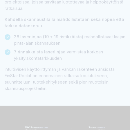
projekteissa, joissa tarvitaan luotettavaa ja helppokäyttöistä
ratkaisua.
Kahdella skannaustilalla mahdollistetaan sekä nopea että
tarkka datankeruu.
38 laserlinjaa (19 + 19 ristikkäistä)
mahdollistavat laajan
pinta-alan skannauksen
7 rinnakkaista laserlinjaa
varmistaa korkean
yksityiskohtatarkkuuden
Intuitiivisen käyttöliittymän ja vankan rakenteen ansiosta
EinStar Rockit on erinomainen ratkaisu koulutukseen,
suunnitteluun, tuotekehitykseen sekä pienimuotoisiin
skannausprojekteihin.