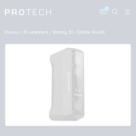
0
Etusivu
/
3D-skannerit
/
Shining 3D
/
EinStar Rockit