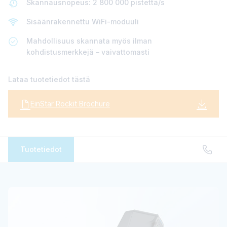
Skannausnopeus: 2 800 000 pistettä/s
Sisäänrakennettu WiFi-moduuli
Mahdollisuus skannata myös ilman
kohdistusmerkkejä – vaivattomasti
Lataa tuotetiedot tästä
EinStar Rockit Brochure
Tuotetiedot
EinStar Rockit
3D-skanneri aloittelijoille