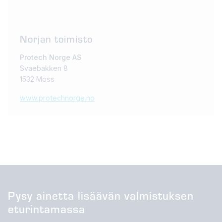
Norjan toimisto
Protech Norge AS
Svaebakken 8
1532 Moss
www.protechnorge.no
Pysy ainetta lisäävän valmistuksen
eturintamassa