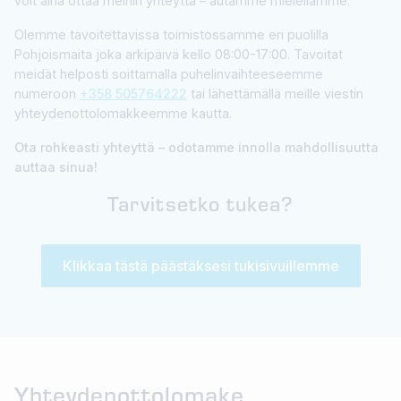
voit aina ottaa meihin yhteyttä – autamme mielellämme.
Olemme tavoitettavissa toimistossamme eri puolilla
Pohjoismaita joka arkipäivä kello 08:00-17:00. Tavoitat
meidät helposti soittamalla puhelinvaihteeseemme
numeroon
+358 505764222
tai lähettämällä meille viestin
yhteydenottolomakkeemme kautta.
Ota rohkeasti yhteyttä – odotamme innolla mahdollisuutta
auttaa sinua!
Tarvitsetko tukea?
Klikkaa tästä päästäksesi tukisivuillemme
Yhteydenottolomake