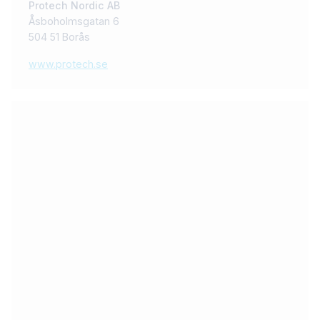
Protech Nordic AB
Åsboholmsgatan 6
504 51 Borås
www.protech.se