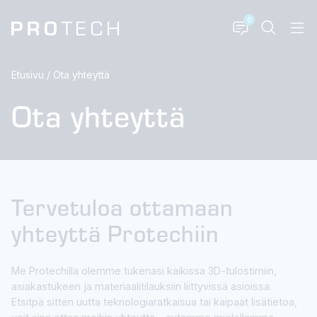
0
Etusivu
/
Ota yhteyttä
Ota yhteyttä
Tervetuloa ottamaan
yhteyttä Protechiin
Me Protechilla olemme tukenasi kaikissa 3D-tulostimiin,
asiakastukeen ja materiaalitilauksiin liittyvissä asioissa.
Etsitpä sitten uutta teknologiaratkaisua tai kaipaat lisätietoa,