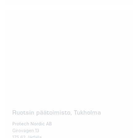
Ruotsin päätoimisto, Tukholma
Protech Nordic AB
Girovägen 13
175 62 Järfälla