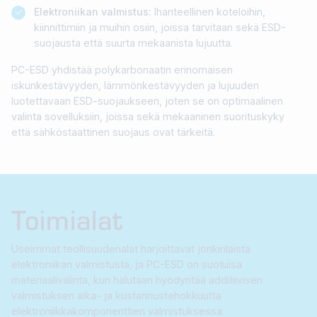
Elektroniikan valmistus:
Ihanteellinen koteloihin,
kiinnittimiin ja muihin osiin, joissa tarvitaan sekä ESD-
suojausta että suurta mekaanista lujuutta.
PC-ESD yhdistää polykarbonaatin erinomaisen
iskunkestävyyden, lämmönkestävyyden ja lujuuden
luotettavaan ESD-suojaukseen, joten se on optimaalinen
valinta sovelluksiin, joissa sekä mekaaninen suorituskyky
että sähköstaattinen suojaus ovat tärkeitä.
Toimialat
Useimmat teollisuudenalat harjoittavat jonkinlaista
elektroniikan valmistusta, ja PC-ESD on suotuisa
materiaalivalinta, kun halutaan hyödyntää additiivisen
valmistuksen aika- ja kustannustehokkuutta
elektroniikkakomponenttien valmistuksessa.