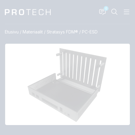
0
Etusivu
/
Materiaalit
/
Stratasys FDM®
/
PC-ESD