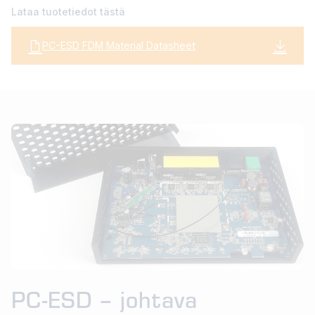
Lataa tuotetiedot tästä
PC-ESD FDM Material Datasheet
PC-ESD – johtava