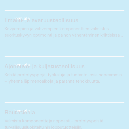
Toimiala
Ilmailu- ja avaruusteollisuus
Kevyempien ja vahvempien komponenttien valmistus –
suorituskyvyn optimointi ja painon vähentäminen kriittisissä
sovelluksissa.
Lue lisää 3D-tulostuksesta ilmailu- ja avaruusalalla →
Toimiala
Ajoneuvo- ja kuljetusteollisuus
Kehitä prototyyppejä, työkaluja ja tuotanto-osia nopeammin
– lyhennä läpimenoaikoja ja paranna tehokkuutta.
Lue lisää 3D-tulostuksesta ajoneuvo- ja kuljetusalalla →
Toimiala
Rautatieala
Valmista komponentteja nopeasti – prototyypeistä
turvallisuusluokiteltuihin lopputuotteisiin.