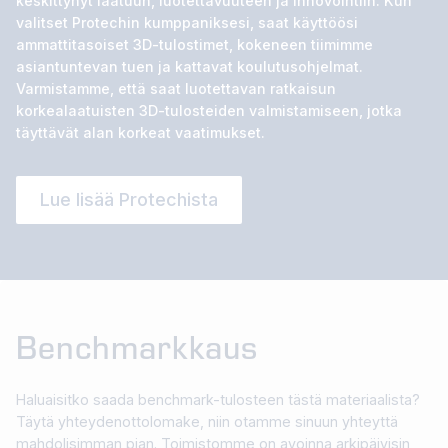
keskittynyt laatuun, luotettavuuteen ja innovointiin. Kun
valitset Protechin kumppaniksesi, saat käyttöösi
ammattitasoiset 3D-tulostimet, kokeneen tiimimme
asiantuntevan tuen ja kattavat koulutusohjelmat.
Varmistamme, että saat luotettavan ratkaisun
korkealaatuisten 3D-tulosteiden valmistamiseen, jotka
täyttävät alan korkeat vaatimukset.
Lue lisää Protechista
Benchmarkkaus
Haluaisitko saada benchmark-tulosteen tästä materiaalista?
Täytä yhteydenottolomake, niin otamme sinuun yhteyttä
mahdolisimman pian. Toimistomme on avoinna arkipäivisin