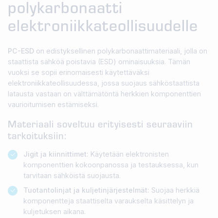
polykarbonaatti
elektroniikkateollisuudelle
PC-ESD
on edistyksellinen polykarbonaattimateriaali, jolla on
staattista sähköä poistavia (ESD) ominaisuuksia. Tämän
vuoksi se sopii erinomaisesti käytettäväksi
elektroniikkateollisuudessa, jossa suojaus sähköstaattista
latausta vastaan on välttämätöntä herkkien komponenttien
vaurioitumisen estämiseksi.
Materiaali soveltuu erityisesti seuraaviin
tarkoituksiin:
Jigit ja kiinnittimet:
Käytetään elektronisten
komponenttien kokoonpanossa ja testauksessa, kun
tarvitaan sähköistä suojausta.
Tuotantolinjat ja kuljetinjärjestelmät:
Suojaa herkkiä
komponentteja staattiselta varaukselta käsittelyn ja
kuljetuksen aikana.