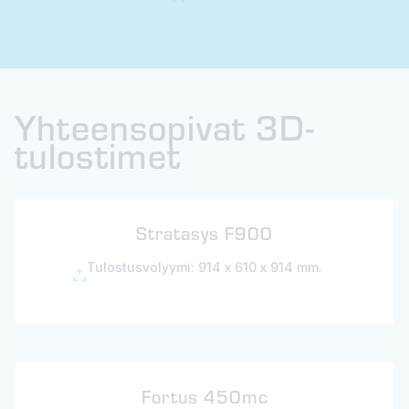
Lue lisää 3D-tulostuksesta rautatiealalla →
Yhteensopivat 3D-
tulostimet
Stratasys F900
Tulostusvolyymi: 914 x 610 x 914 mm.
Fortus 450mc