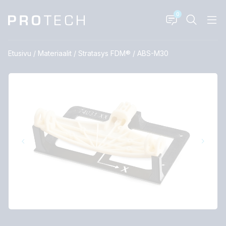
0
Etusivu
/
Materiaalit
/
Stratasys FDM®
/
ABS-M30