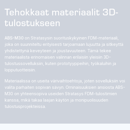
Tehokkaat materiaalit 3D-
tulostukseen
ABS-M30
on Stratasysin suorituskykyinen FDM-materiaali,
joka on suunniteltu erityisesti tarjoamaan lujuutta ja sitkeyttä
yhdistettynä keveyteen ja joustavuuteen. Tämä tekee
materiaalista erinomaisen valinnan erilaisiin yleisiin 3D-
tulostussovelluksiin, kuten prototyyppeihin, työkaluihin ja
lopputuotteisiin.
Materiaalissa on useita värivaihtoehtoja, joten sovelluksiin voi
valita parhaiten sopivan sävyn. Ominaisuuksien ansiosta ABS-
M30 on yhteensopiva useiden Stratasys FDM-tulostimien
kanssa, mikä takaa laajan käytön ja monipuolisuuden
tulostusprojekteissa.