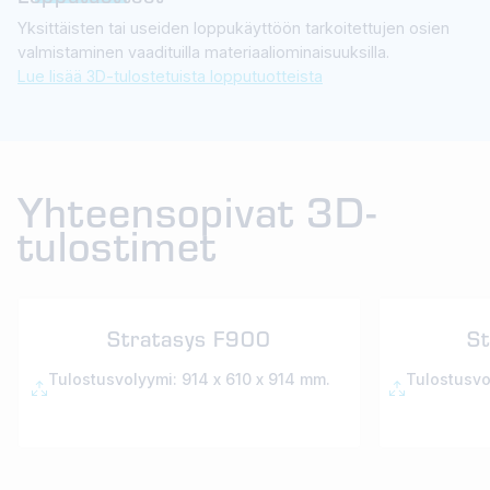
Yksittäisten tai useiden loppukäyttöön tarkoitettujen osien
valmistaminen vaadituilla materiaaliominaisuuksilla.
Lue lisää 3D-tulostetuista lopputuotteista
Yhteensopivat 3D-
tulostimet
Stratasys F900
S
Tulostusvolyymi: 914 x 610 x 914 mm.
Tulostusvo