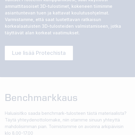
ammattitasoiset 3D-tulostimet, kokeneen tiimimme
asiantuntevan tuen ja kattavat koulutusohjelmat.
Varmistamme, että saat luotettavan ratkaisun
korkealaatuisten 3D-tulosteiden valmistamiseen, jotka
täyttävät alan korkeat vaatimukset.
Lue lisää Protechista
Benchmarkkaus
Haluaisitko saada benchmark-tulosteen tästä materiaalista?
Täytä yhteydenottolomake, niin otamme sinuun yhteyttä
mahdolisimman pian. Toimistomme on avoinna arkipäivisin
klo 8.00-17.00