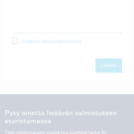
Hyväksyn tietosuojakäytännön.
Pysy ainetta lisäävän valmistuksen
eturintamassa
Tilaa uutiskirjeemme saadaksesi uusimmat tiedot 3D-