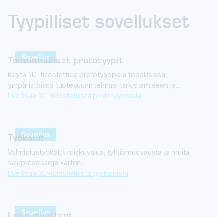
Tyypilliset sovellukset
Sovellus
Toiminnalliset prototyypit
Käytä 3D-tulostettuja prototyyppejä todellisissa
ympäristöissä tuotesuunnitelmasi tarkistamiseen ja
testaamiseen.
Lue lisää 3D-tulostetuista prototyypeistä
Sovellus
Työkalut
Valmistustyökalut ruiskuvalua, tyhjiömuovausta ja muita
valuprosesseja varten.
Lue lisää 3D-tulostetuista työkaluista
Sovellus
Lopputuotteet