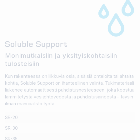
Soluble Support
Monimutkaisiin ja yksityiskohtaisiin
tulosteisiin
Kun rakenteessa on liikkuvia osia, sisäisiä onteloita tai ahtaita
kohtia, Soluble Support on ihanteellinen valinta. Tukimateriaali
liukenee automaattisesti puhdistusnesteeseen, joka koostuu
lämmitetystä vesijohtovedestä ja puhdistusaineesta – täysin
ilman manuaalista työtä.
SR-20
SR-30
SR-35