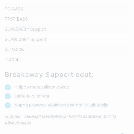
PC-BASS
PPSF-BASS
SUP8500B™ Support
SUP9000B™ Support
SUP800B
P-400R
Breakaway Support edut:
Helppo manuaalinen poisto
Laitteita ei tarvita
Nopea prosessi yksinkertaisemmille tulosteille
Huomio: Vaikeasti tavoitettaviin kohtiin saatetaan tarvita
käsityökaluja
.