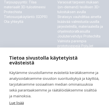
Tarjouspyyntö: Tilaa
Varaosat tarpeen mukaan
materiaalit 3D-tulostimeesi
(on-demand) teollisen 3D-
Protechista
tulostuksen avulla
Tietosuojakäytäntö (GDPR)
Stratasys vauhdittaa ainetta
Ota yhteyttä
lisäävää valmistusta uusilla
järjestelmillä, materiaaleilla ja
ohjelmistoratkaisuilla
Joulutervehdys Protechilta
Valmista parempia
prototyyppejä PolyJet
ToughONE™ -materiaalilla
Stratasys esittelee uudet
Tietoa sivustolla käytetyistä
materiaalit ja ohjelmistouutiset
evästeistä
MESSUT JA TAPAHTUMAT
Käytämme sivustollamme evästeitä kerätäksemme ja
analysoidaksemme sivuston suorituskykyä ja käyttöä,
Meillä ei ole tällä hetkellä tulevia tapahtumia.
tarjotaksemme sosiaalisen median ominaisuuksia
sekä parantaaksemme ja räätälöidäksemme sisältöä
ja mainoksia.
Kieli
Lue lisää