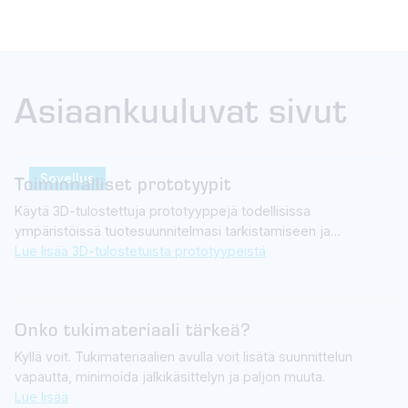
Asiaankuuluvat sivut
Sovellus
Toiminnalliset prototyypit
Käytä 3D-tulostettuja prototyyppejä todellisissa
ympäristöissä tuotesuunnitelmasi tarkistamiseen ja
testaamiseen.
Lue lisää 3D-tulostetuista prototyypeistä
Onko tukimateriaali tärkeä?
Kyllä voit. Tukimateriaalien avulla voit lisätä suunnittelun
vapautta, minimoida jälkikäsittelyn ja paljon muuta.
Lue lisää