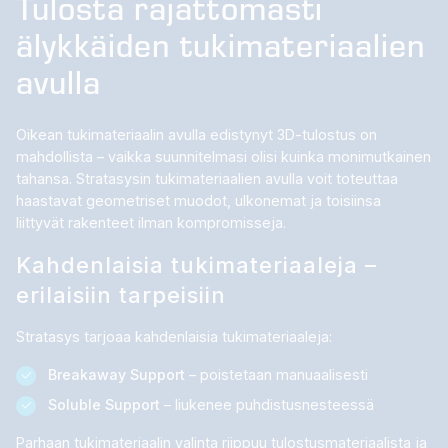
Tulosta rajattomasti
älykkäiden tukimateriaalien
avulla
Oikean tukimateriaalin avulla edistynyt 3D-tulostus on
mahdollista – vaikka suunnitelmasi olisi kuinka monimutkainen
tahansa. Stratasysin tukimateriaalien avulla voit toteuttaa
haastavat geometriset muodot, ulkonemat ja toisiinsa
liittyvät rakenteet ilman kompromisseja.
Kahdenlaisia ​​tukimateriaaleja –
erilaisiin tarpeisiin
Stratasys tarjoaa kahdenlaisia ​​tukimateriaaleja:
Breakaway Support
– poistetaan manuaalisesti
Soluble Support
– liukenee puhdistusnesteessä
Parhaan tukimateriaalin valinta riippuu tulostusmateriaalista ja