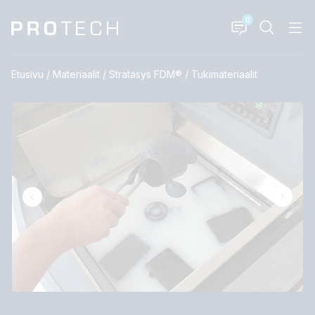
0
Etusivu
/
Materiaalit
/
Stratasys FDM®
/
Tukimateriaalit