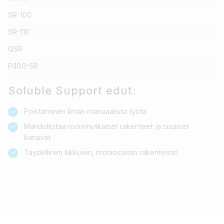
SR-100
SR-110
QSR
P400-SR
Soluble Support edut:
Poistaminen ilman manuaalista työtä
Mahdollistaa monimutkaiset rakenteet ja sisäiset
kanavat
Täydellinen liikkuviin, moniosaisiin rakenteisiin