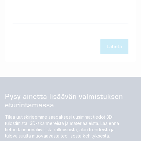
Pysy ainetta lisäävän valmistuksen
eturintamassa
Tilaa uutiskirjeemme saadaksesi uusimmat tiedot 3D-
tulostimista, 3D-skannereista ja materiaaleista. Laajenna
tietoutta innovatiivisista ratkaisuista, alan trendeistä ja
tulevaisuutta muovaavasta teollisesta kehityksestä.