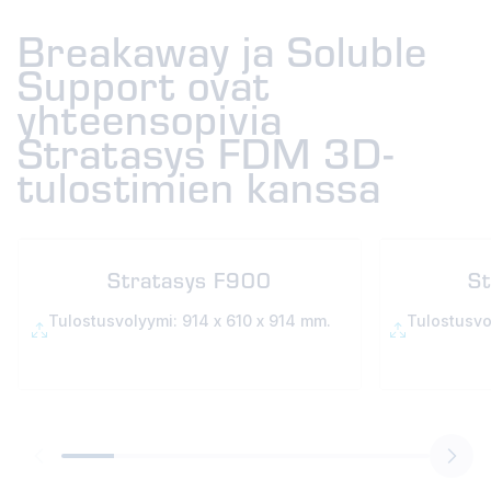
Breakaway ja Soluble
Support ovat
yhteensopivia
Stratasys FDM 3D-
tulostimien kanssa
Stratasys F900
S
Tulostusvolyymi: 914 x 610 x 914 mm.
Tulostusvo