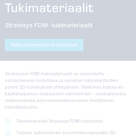
Tukimateriaalit
Stratasys FDM -tukimateriaalit
Katso yhteensopivat tulostimet
Stratasysin FDM-tukimateriaalit on suunniteltu
varmistamaan luotettava ja vaivaton tukirakenteiden
poisto 3D-tulostuksen yhteydessä. Valikoima kattaa eri
käyttötarpeisiin mukautetut vaihtoehdot – vesiliukoisista
materiaaleista aina termomekaanisesti irrotettaviin
tukiratkaisuihin.
Tukimateriaalit Stratasys FDM tulostimiin
Tarjoaa optimaalisen suunnitteluvapauden 3D-