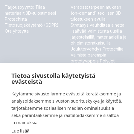
Tarjouspyyntö: Tilaa
Varaosat tarpeen mukaan
materiaalit 3D-tulostimeesi
(on-demand) teollisen 3D-
Protechista
tulostuksen avulla
Tietosuojakäytäntö (GDPR)
Stratasys vauhdittaa ainetta
Ota yhteyttä
lisäävää valmistusta uusilla
järjestelmillä, materiaaleilla ja
ohjelmistoratkaisuilla
Joulutervehdys Protechilta
Valmista parempia
prototyyppejä PolyJet
ToughONE™ -materiaalilla
Stratasys esittelee uudet
Tietoa sivustolla käytetyistä
materiaalit ja ohjelmistouutiset
evästeistä
MESSUT JA TAPAHTUMAT
Käytämme sivustollamme evästeitä kerätäksemme ja
analysoidaksemme sivuston suorituskykyä ja käyttöä,
Meillä ei ole tällä hetkellä tulevia tapahtumia.
tarjotaksemme sosiaalisen median ominaisuuksia
sekä parantaaksemme ja räätälöidäksemme sisältöä
ja mainoksia.
Kieli
Lue lisää