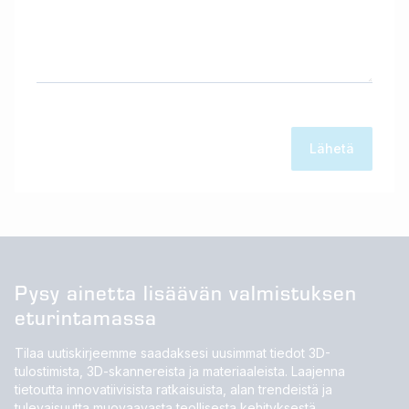
Pysy ainetta lisäävän valmistuksen
eturintamassa
Tilaa uutiskirjeemme saadaksesi uusimmat tiedot 3D-
tulostimista, 3D-skannereista ja materiaaleista. Laajenna
tietoutta innovatiivisista ratkaisuista, alan trendeistä ja
tulevaisuutta muovaavasta teollisesta kehityksestä.