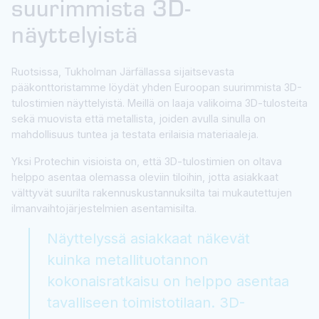
suurimmista 3D-
näyttelyistä
Ruotsissa, Tukholman Järfällassa sijaitsevasta
pääkonttoristamme löydät yhden Euroopan suurimmista 3D-
tulostimien näyttelyistä. Meillä on laaja valikoima 3D-tulosteita
sekä muovista että metallista, joiden avulla sinulla on
mahdollisuus tuntea ja testata erilaisia materiaaleja.
Yksi Protechin visioista on, että 3D-tulostimien on oltava
helppo asentaa olemassa oleviin tiloihin, jotta asiakkaat
välttyvät suurilta rakennuskustannuksilta tai mukautettujen
ilmanvaihtojärjestelmien asentamisilta.
Näyttelyssä asiakkaat näkevät
kuinka metallituotannon
kokonaisratkaisu on helppo asentaa
tavalliseen toimistotilaan. 3D-