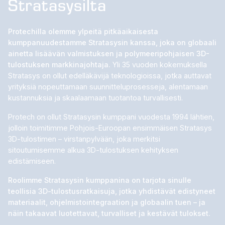
Stratasysilta
Protechilla olemme ylpeitä pitkäaikaisesta
kumppanuudestamme Stratasysin kanssa, joka on globaali
ainetta lisäävän valmistuksen ja polymeeripohjaisen 3D-
tulostuksen markkinajohtaja.
Yli 35 vuoden kokemuksella
Stratasys on ollut edelläkävijä teknologioissa, jotka auttavat
yrityksiä nopeuttamaan suunnitteluprosesseja, alentamaan
kustannuksia ja skaalaamaan tuotantoa turvallisesti.
Protech on ollut Stratasysin kumppani vuodesta 1994 lähtien,
jolloin toimitimme Pohjois-Euroopan ensimmäisen Stratasys
3D-tulostimen – virstanpylvään, joka merkitsi
sitoutumisemme alkua 3D-tulostuksen kehityksen
edistämiseen.
Roolimme Stratasysin kumppanina on tarjota sinulle
teollisia 3D-tulostusratkaisuja, jotka yhdistävät edistyneet
materiaalit, ohjelmistointegraation ja globaalin tuen – ja
näin takaavat luotettavat, turvalliset ja kestävät tulokset.