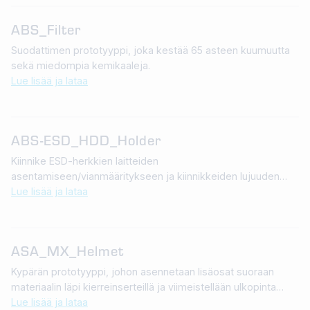
ABS_Filter
Suodattimen prototyyppi, joka kestää 65 asteen kuumuutta
sekä miedompia kemikaaleja.
Lue lisää ja lataa
ABS-ESD_HDD_Holder
Kiinnike ESD-herkkien laitteiden
asentamiseen/vianmääritykseen ja kiinnikkeiden lujuuden
testaamiseen.
Lue lisää ja lataa
ASA_MX_Helmet
Kypärän prototyyppi, johon asennetaan lisäosat suoraan
materiaalin läpi kierreinserteillä ja viimeistellään ulkopinta
automaalilla.
Lue lisää ja lataa