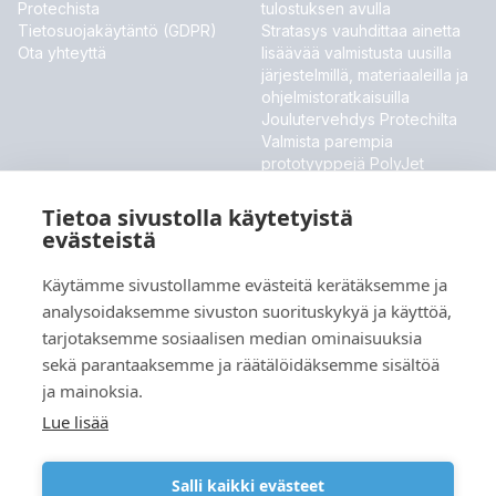
Protechista
tulostuksen avulla
Tietosuojakäytäntö (GDPR)
Stratasys vauhdittaa ainetta
Ota yhteyttä
lisäävää valmistusta uusilla
järjestelmillä, materiaaleilla ja
ohjelmistoratkaisuilla
Joulutervehdys Protechilta
Valmista parempia
prototyyppejä PolyJet
ToughONE™ -materiaalilla
Stratasys esittelee uudet
Tietoa sivustolla käytetyistä
materiaalit ja ohjelmistouutiset
evästeistä
MESSUT JA TAPAHTUMAT
Käytämme sivustollamme evästeitä kerätäksemme ja
analysoidaksemme sivuston suorituskykyä ja käyttöä,
Meillä ei ole tällä hetkellä tulevia tapahtumia.
tarjotaksemme sosiaalisen median ominaisuuksia
sekä parantaaksemme ja räätälöidäksemme sisältöä
ja mainoksia.
Kieli
Lue lisää
Salli kaikki evästeet