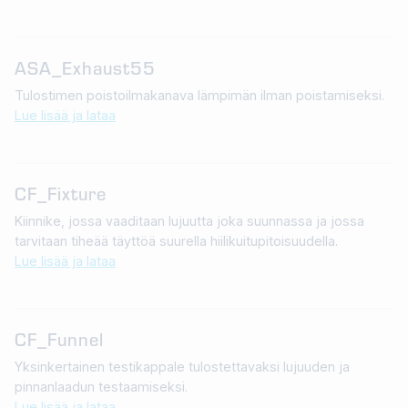
ASA_Exhaust55
Tulostimen poistoilmakanava lämpimän ilman poistamiseksi.
Lue lisää ja lataa
CF_Fixture
Kiinnike, jossa vaaditaan lujuutta joka suunnassa ja jossa
tarvitaan tiheää täyttöä suurella hiilikuitupitoisuudella.
Lue lisää ja lataa
CF_Funnel
Yksinkertainen testikappale tulostettavaksi lujuuden ja
pinnanlaadun testaamiseksi.
Lue lisää ja lataa