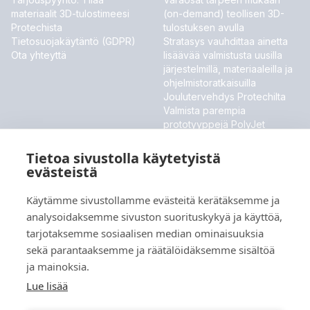
materiaalit 3D-tulostimeesi
(on-demand) teollisen 3D-
Protechista
tulostuksen avulla
Tietosuojakäytäntö (GDPR)
Stratasys vauhdittaa ainetta
Ota yhteyttä
lisäävää valmistusta uusilla
järjestelmillä, materiaaleilla ja
ohjelmistoratkaisuilla
Joulutervehdys Protechilta
Valmista parempia
prototyyppejä PolyJet
ToughONE™ -materiaalilla
Stratasys esittelee uudet
Tietoa sivustolla käytetyistä
materiaalit ja ohjelmistouutiset
evästeistä
MESSUT JA TAPAHTUMAT
Käytämme sivustollamme evästeitä kerätäksemme ja
analysoidaksemme sivuston suorituskykyä ja käyttöä,
Meillä ei ole tällä hetkellä tulevia tapahtumia.
tarjotaksemme sosiaalisen median ominaisuuksia
sekä parantaaksemme ja räätälöidäksemme sisältöä
ja mainoksia.
Kieli
Lue lisää