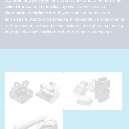
Lujuuden ja jäykkyyden ansiosta Nylon-CF10 on erinomainen
valinta korvaamaan metallia sopivissa sovelluksissa.
Materiaalin kemiallinen kestävyys lisää sen toimivuutta
erilaisissa tuotanto-olosuhteissa. Pintakäsittely on tasainen ja
mattapintainen, mikä antaa visuaalisesti miellyttävän pinnan ja
täyttää sekä toiminnalliset että esteettiset vaatimukset.