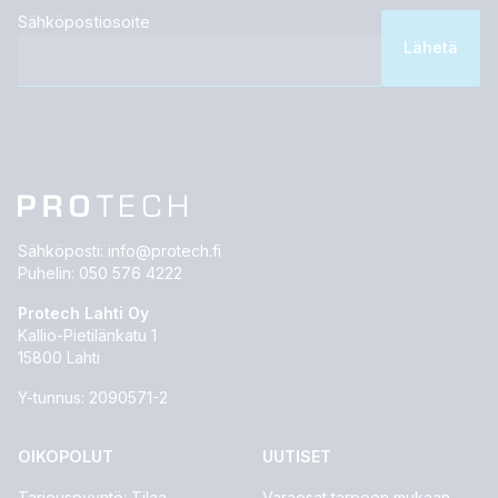
Sähköpostiosoite
Sähköposti:
info@protech.fi
Puhelin:
050 576 4222
Protech Lahti Oy
Kallio-Pietilänkatu 1
15800 Lahti
Y-tunnus: 2090571-2
OIKOPOLUT
UUTISET
Tarjouspyyntö: Tilaa
Varaosat tarpeen mukaan