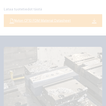
Lataa tuotetiedot tästä
Nylon CF10 FDM Material Datasheet