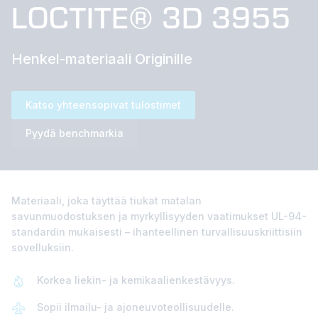
LOCTITE® 3D 3955
Henkel-materiaali Originille
Katso yhteensopivat tulostimet
Pyydä benchmarkia
Materiaali, joka täyttää tiukat matalan
savunmuodostuksen ja myrkyllisyyden vaatimukset UL-94-
standardin mukaisesti – ihanteellinen turvallisuuskriittisiin
sovelluksiin.
Korkea liekin- ja kemikaalienkestävyys.
Sopii ilmailu- ja ajoneuvoteollisuudelle.