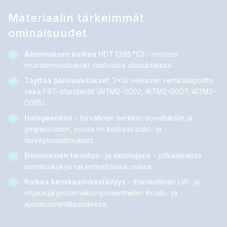
Materiaalin tärkeimmät
ominaisuudet
Äärimmäisen korkea HDT (285 °C)
– minimoi
muodonmuutokset vaativissa olosuhteissa.
Täyttää paloluokitukset
: 2×10 sekunnin vertikaalipoltto
sekä FST-standardit (AITM2-0002, AITM2-0007, AITM3-
0005).
Halogeeniton
– turvallinen herkkiin sovelluksiin ja
ympäristöihin, joissa on korkeat palo- ja
terveysvaatimukset.
Erinomainen taivutus- ja vetolujuus
– pitkäaikaista
suorituskykyä rakenteellisissa osissa.
Korkea kemikaalinkestävyys
– ihanteellinen LVI- ja
ohjausjärjestelmäkomponentteihin ilmailu- ja
ajoneuvoteollisuudessa.