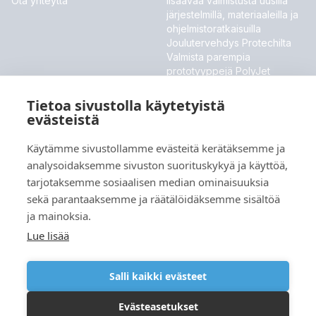
Ota yhteyttä
lisäävää valmistusta uusilla
järjestelmillä, materiaaleilla ja
ohjelmistoratkaisuilla
Joulutervehdys Protechilta
Valmista parempia
prototyyppejä PolyJet
ToughONE™ -materiaalilla
Stratasys esittelee uudet
Tietoa sivustolla käytetyistä
materiaalit ja ohjelmistouutiset
evästeistä
MESSUT JA TAPAHTUMAT
Käytämme sivustollamme evästeitä kerätäksemme ja
analysoidaksemme sivuston suorituskykyä ja käyttöä,
Meillä ei ole tällä hetkellä tulevia tapahtumia.
tarjotaksemme sosiaalisen median ominaisuuksia
sekä parantaaksemme ja räätälöidäksemme sisältöä
ja mainoksia.
Kieli
Lue lisää
Salli kaikki evästeet
Evästeasetukset