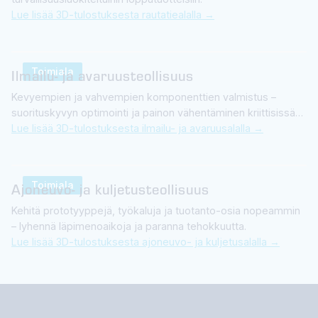
Lue lisää 3D-tulostuksesta rautatiealalla →
Toimiala
Ilmailu- ja avaruusteollisuus
Kevyempien ja vahvempien komponenttien valmistus –
suorituskyvyn optimointi ja painon vähentäminen kriittisissä
sovelluksissa.
Lue lisää 3D-tulostuksesta ilmailu- ja avaruusalalla →
Toimiala
Ajoneuvo- ja kuljetusteollisuus
Kehitä prototyyppejä, työkaluja ja tuotanto-osia nopeammin
– lyhennä läpimenoaikoja ja paranna tehokkuutta.
Lue lisää 3D-tulostuksesta ajoneuvo- ja kuljetusalalla →