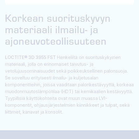
Korkean suorituskyvyn
materiaali ilmailu- ja
ajoneuvoteollisuuteen
LOCTITE® 3D 3955 FST
Henkeliltä on suorituskykyinen
materiaali, jolla on erinomaiset taivutus- ja
vetolujuusominaisuudet sekä poikkeuksellinen palonsuoja.
Se soveltuu erityisesti ilmailu- ja kuljetusalan
komponentteihin, joissa vaaditaan palonkestävyyttä, korkeaa
muodonmuutoslämpötilaa (HDT) tai kemikaalien kestävyyttä.
Tyypillisiä käyttökohteita ovat muun muassa LVI-
komponentit, ohjausjärjestelmien kiinnikkeet ja tulpat, sekä
liittimet, kanavat ja konsolit.