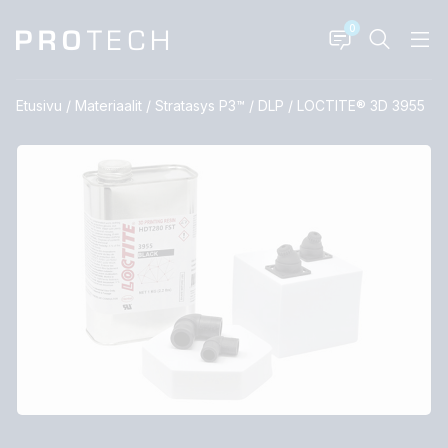
0
Etusivu
/
Materiaalit
/
Stratasys P3™ / DLP
/
LOCTITE® 3D 3955