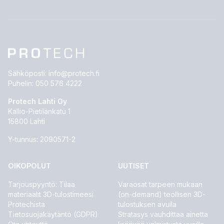
Sähköposti:
info@protech.fi
Puhelin:
050 576 4222
Protech Lahti Oy
Kallio-Pietilänkatu 1
15800 Lahti
Y-tunnus: 2090571-2
OIKOPOLUT
UUTISET
Tarjouspyyntö: Tilaa
Varaosat tarpeen mukaan
materiaalit 3D-tulostimeesi
(on-demand) teollisen 3D-
Protechista
tulostuksen avulla
Tietosuojakäytäntö (GDPR)
Stratasys vauhdittaa ainetta