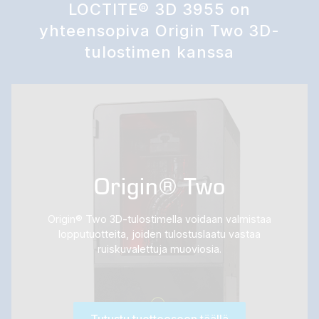
LOCTITE® 3D 3955 on
yhteensopiva Origin Two 3D-
tulostimen kanssa
Origin® Two
Origin® Two 3D-tulostimella voidaan valmistaa
lopputuotteita, joiden tulostuslaatu vastaa
ruiskuvalettuja muoviosia.