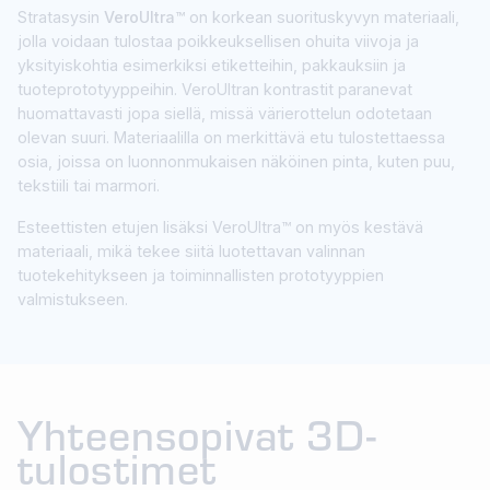
Stratasysin
VeroUltra™
on korkean suorituskyvyn materiaali,
jolla voidaan tulostaa poikkeuksellisen ohuita viivoja ja
yksityiskohtia esimerkiksi etiketteihin, pakkauksiin ja
tuoteprototyyppeihin. VeroUltran kontrastit paranevat
huomattavasti jopa siellä, missä värierottelun odotetaan
olevan suuri. Materiaalilla on merkittävä etu tulostettaessa
osia, joissa on luonnonmukaisen näköinen pinta, kuten puu,
tekstiili tai marmori.
Esteettisten etujen lisäksi VeroUltra™ on myös kestävä
materiaali, mikä tekee siitä luotettavan valinnan
tuotekehitykseen ja toiminnallisten prototyyppien
valmistukseen.
Yhteensopivat 3D-
tulostimet