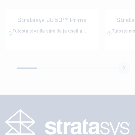
Stratasys J850™ Prime
Strat
Tulosta täysillä väreillä ja useilla
Tulosta mon
materiaaleilla.