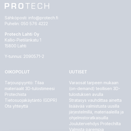
Sähköposti:
info@protech.fi
Puhelin:
050 576 4222
Protech Lahti Oy
Kallio-Pietilänkatu 1
15800 Lahti
Y-tunnus: 2090571-2
OIKOPOLUT
UUTISET
Tarjouspyyntö: Tilaa
Varaosat tarpeen mukaan
materiaalit 3D-tulostimeesi
(on-demand) teollisen 3D-
Protechista
tulostuksen avulla
Tietosuojakäytäntö (GDPR)
Stratasys vauhdittaa ainetta
Ota yhteyttä
lisäävää valmistusta uusilla
järjestelmillä, materiaaleilla ja
ohjelmistoratkaisuilla
Joulutervehdys Protechilta
Valmista parempia