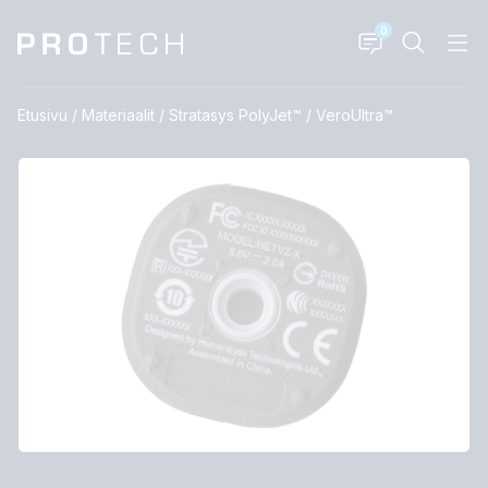
0
Etusivu
/
Materiaalit
/
Stratasys PolyJet™
/
VeroUltra™