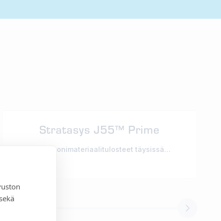
Stratasys J55™ Prime
Tulosta monimateriaalitulosteet täysissä
väreissä.
vuston
 sekä