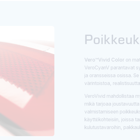
Poikkeuks
Vero™Vivid Color
on mat
VeroCyanV parantavat syv
ja oransseissa osissa. Se
värintoistoa, realistisuutt
VeroVivid mahdollistaa m
mikä tarjoaa joustavuutta
valmistamiseen poikkeukse
käyttökohteisiin, joissa ta
kulutustavaroihin, pakkauksi