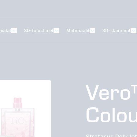
mialat
3D-tulostimet
Materiaalit
3D-skannerit
Vero
Colo
Stratasys PolyJet