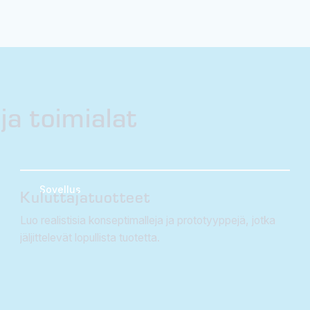
ja toimialat
Sovellus
Kuluttajatuotteet
Luo realistisia konseptimalleja ja prototyyppejä, jotka
jäljittelevät lopullista tuotetta.
Lue lisää 3D-tulostetuista kuluttajatuotteista