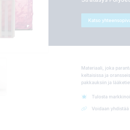
Katso yhteensopiva
Materiaali, joka paran
keltaisissa ja oransse
pakkauksiin ja lääketiete
Tulosta markkinoi
Voidaan yhdistää 