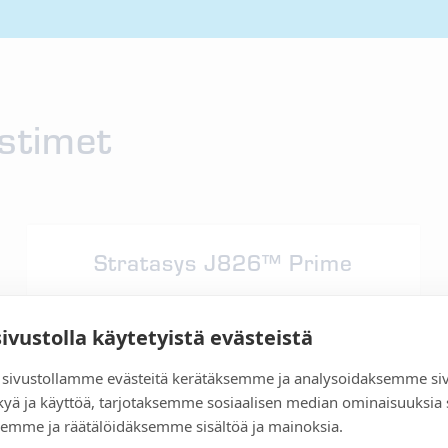
stimet
Stratasys J826™ Prime
Tulosta moniväritulosteita täysvärisinä.
sivustolla käytetyistä evästeistä
sivustollamme evästeitä kerätäksemme ja analysoidaksemme si
kyä ja käyttöä, tarjotaksemme sosiaalisen median ominaisuuksia
emme ja räätälöidäksemme sisältöä ja mainoksia.