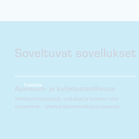
Soveltuvat sovellukset 
Toimiala
Ajoneuvo- ja kuljetusteollisuus
Kehitä prototyyppejä, työkaluja ja tuotanto-osia
nopeammin – lyhennä läpimenoaikoja ja paranna
tehokkuutta.
Lue lisää 3D-tulostuksesta ajoneuvo- ja kuljetusalalla
→