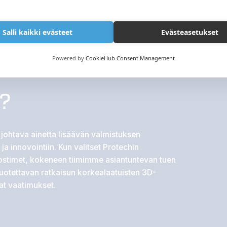
Salli kaikki evästeet
Evästeasetukset
Powered by
CookieHub Consent Management
h?
johtava ainetta lisäävän valmistuksen
 ja innovointiin. Kun valitset Protechin
lostimet, kokeneen tiimimme asiantuntevan tuen
luotettavan ratkaisun korkealaatuisten 3D-
at vaatimukset.