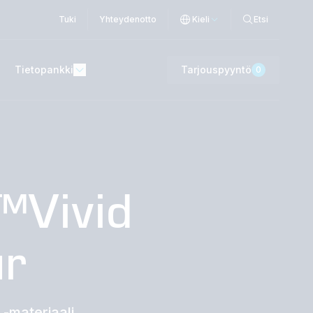
Tuki
Yhteydenotto
Kieli
Etsi
Tietopankki
Tarjouspyyntö
0
™Vivid
ur
 -materiaali