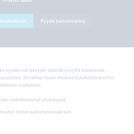
t tulostimet
Pyydä benchmarkia
taa syvien värisävyjen läpinäkyvyyttä punaisissa,
issa osissa. Soveltuu muun muassa kulutustavaroihin,
ellisiin tuotteisiin.
den realistisimmat prototyypit.
muihin materiaaliominaisuuksiin.