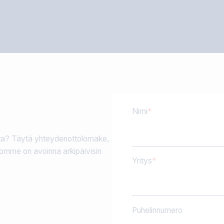
Nimi
sta? Täytä yhteydenottolomake,
omme on avoinna arkipäivisin
Yritys
Puhelinnumero