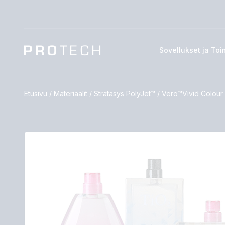
Sovellukset ja Toi
Etusivu
/
Materiaalit
/
Stratasys PolyJet™
/
Vero™Vivid Colour