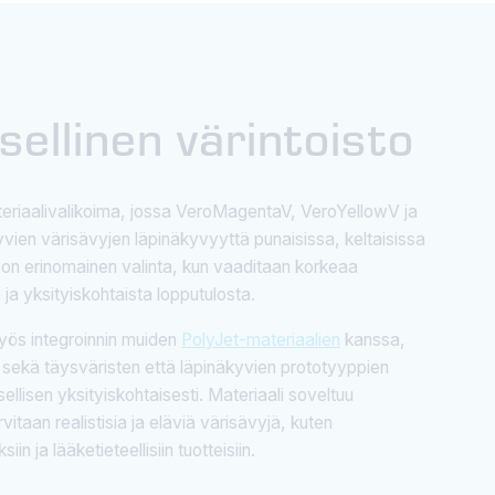
ellinen värintoisto
eriaalivalikoima, jossa VeroMagentaV, VeroYellowV ja
ien värisävyjen läpinäkyvyyttä punaisissa, keltaisissa
 on erinomainen valinta, kun vaaditaan korkeaa
a ja yksityiskohtaista lopputulosta.
yös integroinnin muiden
PolyJet-materiaalien
kanssa,
 sekä täysväristen että läpinäkyvien prototyyppien
llisen yksityiskohtaisesti. Materiaali soveltuu
rvitaan realistisia ja eläviä värisävyjä, kuten
in ja lääketieteellisiin tuotteisiin.