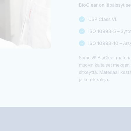
BioClear on läpäissyt seu
USP Class VI
.
ISO 10993-5
– Syto
ISO 10993-10
– Ärsy
Somos® BioClear materiaal
muovin kaltaiset mekaanis
sitkeyttä. Materiaali kest
ja kemikaaleja.