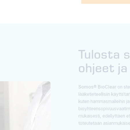
Tulosta s
ohjeet ja
Somos® BioClear
on ster
lääketieteellisiin käyttötar
kuten hammasmalleihin ja k
bioyhteensopivuusvaatimu
mukaisesti, edellyttäen 
toteutetaan asianmukaise