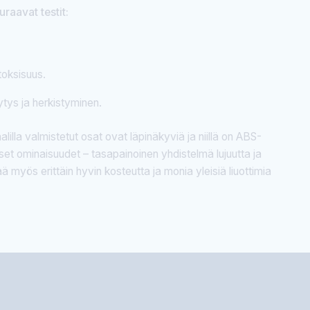
raavat testit:
toksisuus.
tys ja herkistyminen.
illa valmistetut osat ovat läpinäkyviä ja niillä on ABS-
et ominaisuudet – tasapainoinen yhdistelmä lujuutta ja
ää myös erittäin hyvin kosteutta ja monia yleisiä liuottimia