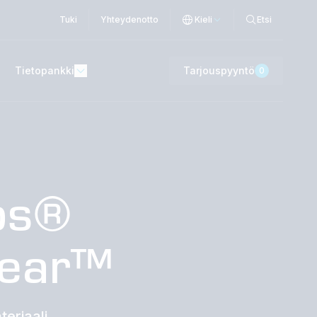
Tuki
Yhteydenotto
Kieli
Etsi
Tietopankki
Tarjouspyyntö
0
os®
lear™
eriaali