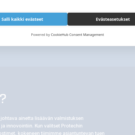
Salli kaikki evästeet
Evästeasetukset
Powered by
CookieHub Consent Management
h?
johtava ainetta lisäävän valmistuksen
 ja innovointiin. Kun valitset Protechin
lostimet, kokeneen tiimimme asiantuntevan tuen