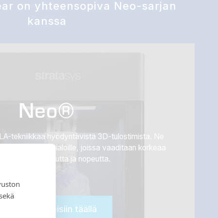
ar on yhteensopiva Neo-sarjan
kanssa
Neo®
LA-tekniikkaa hyödyntävistä 3D-tulostimista. Ne
yrityksille ja toimialoille, joissa vaaditaan korkeaa
uutta, luotettavuutta ja nopeutta.
vuston
 sekä
Tutustu tuotteisiin täällä