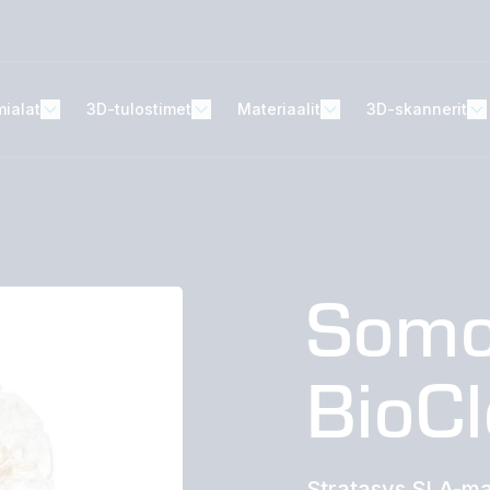
mialat
3D-tulostimet
Materiaalit
3D-skannerit
Som
BioC
Stratasys SLA-mat