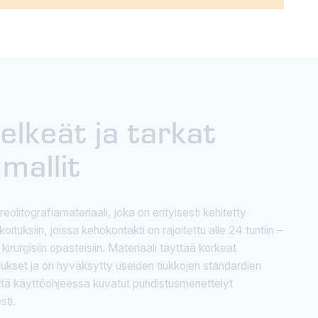
elkeät ja tarkat
 mallit
eolitografiamateriaali, joka on erityisesti kehitetty
koituksiin, joissa kehokontakti on rajoitettu alle 24 tuntiin –
irurgisiin opasteisiin. Materiaali täyttää korkeat
kset ja on hyväksytty useiden tiukkojen standardien
että käyttöohjeessa kuvatut puhdistusmenettelyt
sti.