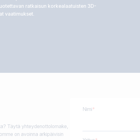
luotettavan ratkaisun korkealaatuisten 3D-
at vaatimukset.
Nimi
sta? Täytä yhteydenottolomake,
omme on avoinna arkipäivisin