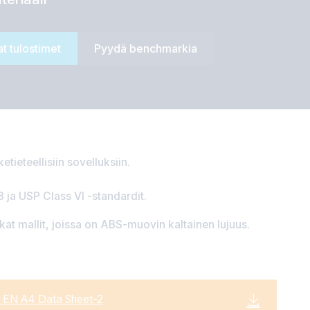
t tulostimet
Pyydä benchmarkia
ketieteellisiin sovelluksiin.
 ja USP Class VI -standardit.
kat mallit, joissa on ABS-muovin kaltainen lujuus.
– EN A4 Data Sheet-2