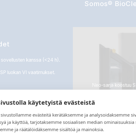
Somos® BioCle
det
n sovellusten kanssa (<24 h).
SP luokan VI vaatimukset.
Neo-sarja koostuu S
soveltuvat erityisesti 
en kuin ABS:llä.
tarkk
sivustolla käytetyistä evästeistä
sivustollamme evästeitä kerätäksemme ja analysoidaksemme si
kyä ja käyttöä, tarjotaksemme sosiaalisen median ominaisuuksia
emme ja räätälöidäksemme sisältöä ja mainoksia.