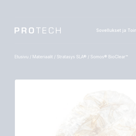
Sovellukset ja Toi
Etusivu
/
Materiaalit
/
Stratasys SLA®
/
Somos® BioClear™