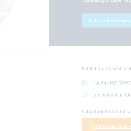
Katso yhteensopiva
Kehitetty erityisesti lää
Täyttää ISO 10993
Läpinäkyvät ja tar
Lataa tuotetiedot tästä
Somos BioClear 