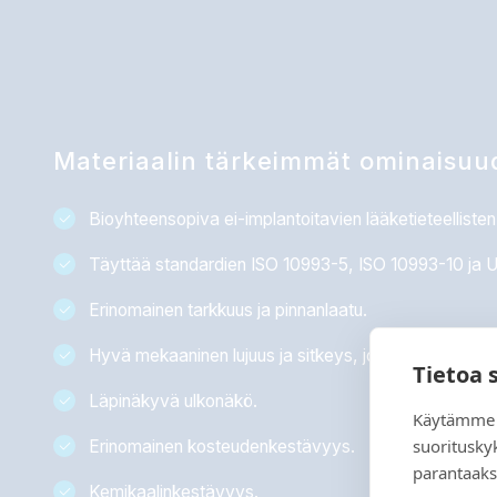
Materiaalin tärkeimmät ominaisuu
Bioyhteensopiva ei-implantoitavien lääketieteelliste
Täyttää standardien ISO 10993-5, ISO 10993-10 ja U
Erinomainen tarkkuus ja pinnanlaatu.
Hyvä mekaaninen lujuus ja sitkeys, joka on samanlain
Tietoa 
Läpinäkyvä ulkonäkö.
Käytämme 
suoritusky
Erinomainen kosteudenkestävyys.
parantaaks
Kemikaalinkestävyys.