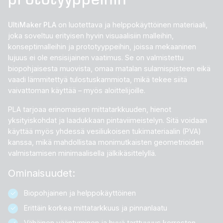
UltiMaker PLA
on luotettava ja helppokäyttöinen materiaali,
joka soveltuu erityisen hyvin visuaalisiin malleihin,
konseptimalleihin ja prototyyppeihin, joissa mekaaninen
lujuus ei ole ensisijainen vaatimus. Se on valmistettu
biopohjaisesta muovista, omaa matalan sulamispisteen eikä
vaadi lämmitettyä tulostuskammiota, mikä tekee siitä
vaivattoman käyttää – myös aloittelijoille.
PLA tarjoaa erinomaisen mittatarkkuuden, hienot
yksityiskohdat ja laadukkaan pintaviimeistelyn. Sitä voidaan
käyttää myös yhdessä vesiliukoisen tukimateriaalin (PVA)
kanssa, mikä mahdollistaa monimutkaisten geometrioiden
valmistamisen minimaalisella jälkikäsittelyllä.
Ominaisuudet:
Biopohjainen ja helppokäyttöinen
Erittäin korkea mittatarkkuus ja pinnanlaatu
Vähäinen vääntyminen ja hyvä tarttuvuus kerrosten