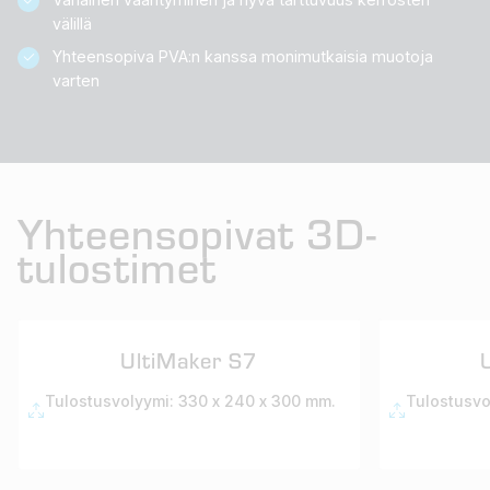
välillä
Yhteensopiva PVA:n kanssa monimutkaisia muotoja
varten
Yhteensopivat 3D-
tulostimet
UltiMaker S7
Tulostusvolyymi: 330 x 240 x 300 mm.
Tulostusvo