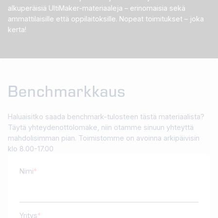
alkuperäisiä UltiMaker-materiaaleja – erinomaisia sekä
ammattilaisille että oppilaitoksille. Nopeat toimitukset – joka
kerta!
Benchmarkkaus
Haluaisitko saada benchmark-tulosteen tästä materiaalista?
Täytä yhteydenottolomake, niin otamme sinuun yhteyttä
mahdolisimman pian. Toimistomme on avoinna arkipäivisin
klo 8.00-17.00
Nimi
Yritys