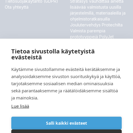
Tietosuojakäytäntö (GDPR)
Stratasys vauhdittaa ainetta
Ota yhteyttä
lisäävää valmistusta uusilla
järjestelmillä, materiaaleilla ja
ohjelmistoratkaisuilla
Joulutervehdys Protechilta
Valmista parempia
prototyyppejä PolyJet
ToughONE™ -materiaalilla
Stratasys esittelee uudet
Tietoa sivustolla käytetyistä
materiaalit ja ohjelmistouutiset
evästeistä
MESSUT JA TAPAHTUMAT
Käytämme sivustollamme evästeitä kerätäksemme ja
analysoidaksemme sivuston suorituskykyä ja käyttöä,
Meillä ei ole tällä hetkellä tulevia tapahtumia.
tarjotaksemme sosiaalisen median ominaisuuksia
sekä parantaaksemme ja räätälöidäksemme sisältöä
ja mainoksia.
Kieli
Lue lisää
Salli kaikki evästeet