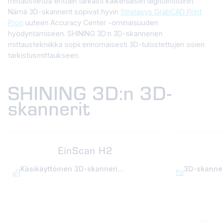
mittaustietoa erittäin tarkasti kaikenlaisiin digitointitöihin.
Nämä 3D-skannerit sopivat hyvin
Stratasys GrabCAD Print
Pron
uuteen Accuracy Center -ominaisuuden
hyödyntämiseen. SHINING 3D:n 3D-skannerien
mittaustekniikka sopii erinomaisesti 3D-tulostettujen osien
tarkistusmittaukseen.
SHINING 3D:n 3D-
skannerit
EinScan H2
Käsikäyttöinen 3D-skanneri
3D-skanneri
ammattikäyttöön