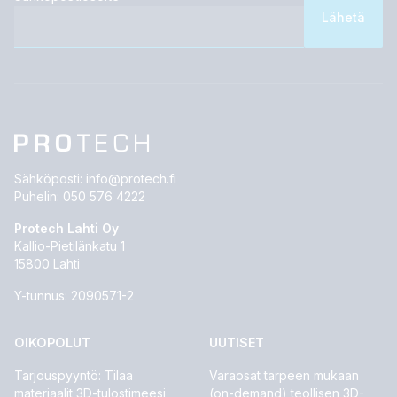
Sähköposti:
info@protech.fi
Puhelin:
050 576 4222
Protech Lahti Oy
Kallio-Pietilänkatu 1
15800 Lahti
Y-tunnus: 2090571-2
OIKOPOLUT
UUTISET
Tarjouspyyntö: Tilaa
Varaosat tarpeen mukaan
materiaalit 3D-tulostimeesi
(on-demand) teollisen 3D-