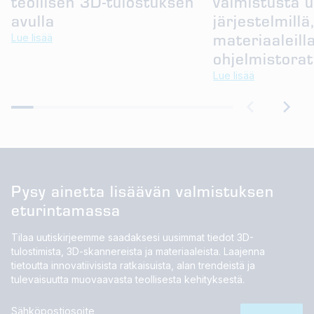
teollisen 3D-tulostuksen
valmistusta u
avulla
järjestelmillä
materiaaleilla
Lue lisää
ohjelmistorat
Lue lisää
Pysy ainetta lisäävän valmistuksen
eturintamassa
Tilaa uutiskirjeemme saadaksesi uusimmat tiedot 3D-
tulostimista, 3D-skannereista ja materiaaleista. Laajenna
tietoutta innovatiivisista ratkaisuista, alan trendeistä ja
tulevaisuutta muovaavasta teollisesta kehityksestä.
Sähköpostiosoite