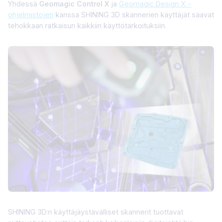
Yhdessä
Geomagic Control X
ja
Geomagic Design X -
ohjelmistojen
kanssa SHINING 3D skannerien käyttäjät saavat
tehokkaan ratkaisun kaikkiin käyttötarkoituksiin.
SHINING 3D:n käyttäjäystävälliset skannerit tuottavat