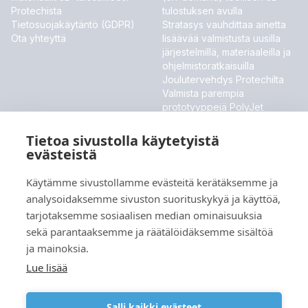
Protechista
tulostuksen avulla
Tietosuojakäytäntö (GDPR)
Stratasys vauhdittaa ainetta
Ota yhteyttä
lisäävää valmistusta uusilla
järjestelmillä, materiaaleilla ja
ohjelmistoratkaisuilla
Joulutervehdys Protechilta
Valmista parempia
prototyyppejä PolyJet
ToughONE™ -materiaalilla
Stratasys esittelee uudet
Tietoa sivustolla käytetyistä
materiaalit ja ohjelmistouutiset
evästeistä
MESSUT JA TAPAHTUMAT
Käytämme sivustollamme evästeitä kerätäksemme ja
analysoidaksemme sivuston suorituskykyä ja käyttöä,
Meillä ei ole tällä hetkellä tulevia tapahtumia.
tarjotaksemme sosiaalisen median ominaisuuksia
sekä parantaaksemme ja räätälöidäksemme sisältöä
ja mainoksia.
Kieli
Lue lisää
Salli kaikki evästeet