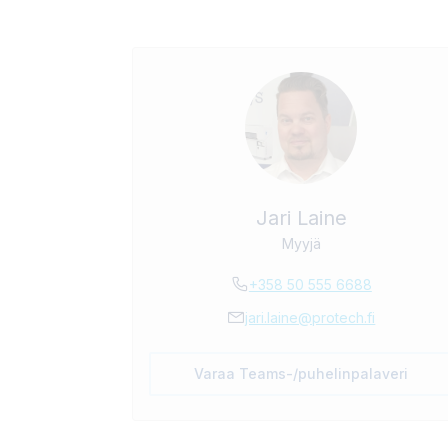
Jari Laine
Myyjä
+358 50 555 6688
jari.laine@protech.fi
Varaa Teams-/puhelinpalaveri