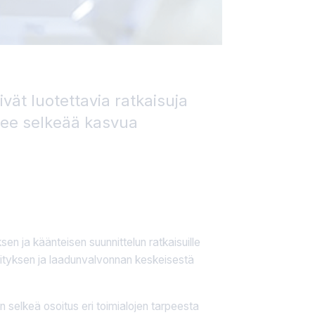
ät luotettavia ratkaisuja
kee selkeää kasvua
 ja käänteisen suunnittelun ratkaisuille
hityksen ja laadunvalvonnan keskeisestä
 selkeä osoitus eri toimialojen tarpeesta