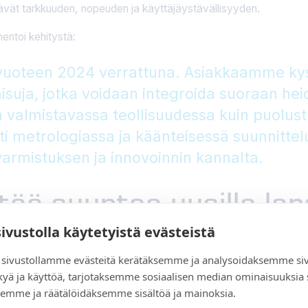
istävät tarkkuuden, nopeuden ja käyttäjäystävällisyyden.
entoi kehitystä:
uoteen 2024 verrattuna. Asiakkaamme ky
isuja, jotka voidaan integroida suoraan he
in valmistavassa teollisuudessa kuin puolu
i metrologiassa ja käänteisessä suunnittelus
armistuksen ja innovoinnin kannalta.
tää suuntaa uusilla lan
sivustolla käytetyistä evästeistä
ijoista, jatkaa kehityksen edistämistä teollisilla 3D-skannereill
sivustollamme evästeitä kerätäksemme ja analysoidaksemme si
un muassa:
kyä ja käyttöä, tarjotaksemme sosiaalisen median ominaisuuksia
emme ja räätälöidäksemme sisältöä ja mainoksia.
 ProW
: Teolliset, monikäyttöiset 3D-skannausjärjestelmät, joise