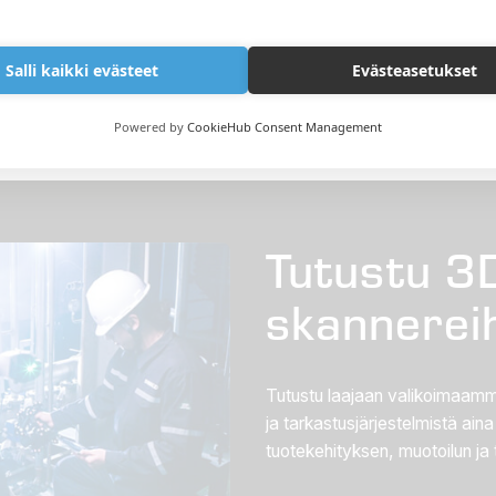
angattomilla toiminnoilla sekä laseriin ja infrapunaan perustuvall
Salli kaikki evästeet
Evästeasetukset
aa ammattitasoisia ratkaisuja, jotka vastaavat teollisuuden kasv
jatkamme alan edelläkävijänä tekemässä teknologiasta teollisuud
Powered by
CookieHub Consent Management
Tutustu 3
skannere
Tutustu laajaan valikoimaamme 
ja tarkastusjärjestelmistä ai
tuotekehityksen, muotoilun ja t