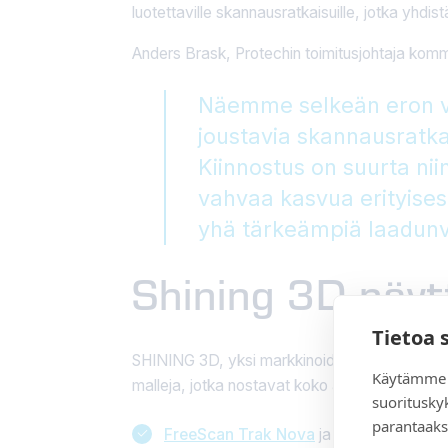
luotettaville skannausratkaisuille, jotka yhd
Anders Brask, Protechin toimitusjohtaja komm
Näemme selkeän eron v
joustavia skannausratka
Kiinnostus on suurta ni
vahvaa kasvua erityisest
yhä tärkeämpiä laadunv
Shining 3D näyt
Tietoa 
SHINING 3D, yksi markkinoiden johtavista toim
Käytämme 
malleja, jotka nostavat koko alan tasoa, mu
suoritusky
parantaaks
FreeScan Trak Nova
ja
FreeScan Trak