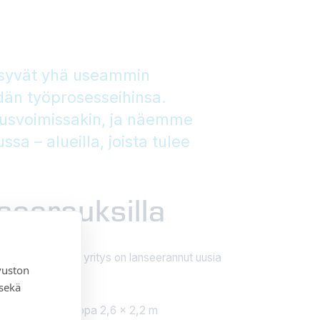
syvät yhä useammin
idän työprosesseihinsa.
stusvoimissakin, ja näemme
sa – alueilla, joista tulee
seerauksilla
aan. Vuonna 2025 yritys on lanseerannut uusia
vuston
 sekä
n näkökenttä on jopa 2,6 × 2,2 m