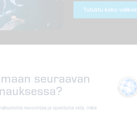
Tutustu koko valiko
tamaan seuraavan
nnauksessa?
aksutonta neuvontaa ja opastusta siitä, mikä