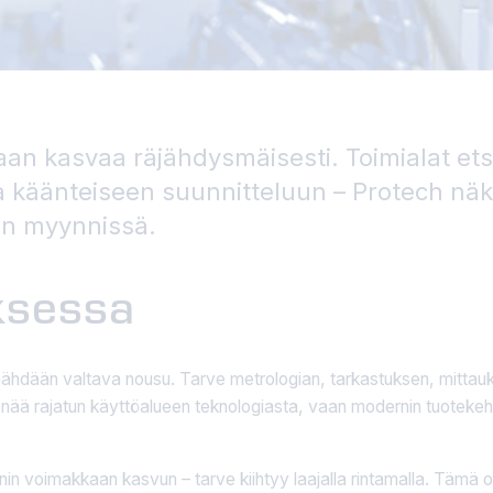
 kasvaa räjähdysmäisesti. Toimialat etsiv
a käänteiseen suunnitteluun – Protech nä
en myynnissä.
ksessa
än valtava nousu. Tarve metrologian, tarkastuksen, mittauksen
enää rajatun käyttöalueen teknologiasta, vaan modernin tuoteke
 voimakkaan kasvun – tarve kiihtyy laajalla rintamalla. Tämä on