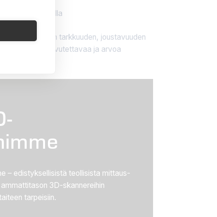
a hybriditekniikalla
aviin vaatimuksiin tarkkuuden, joustavuuden
elle helposti saavutettavaa ja arvoa
D-
ihimme
– edistyksellisistä teollisista mittaus-
na ammattitason 3D-skannereihin
aiteen tarpeisiin.