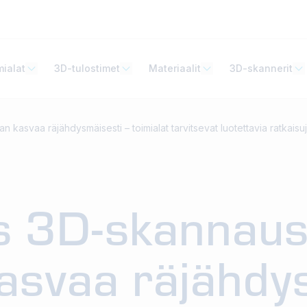
mialat
3D-tulostimet
Materiaalit
3D-skannerit
 kasvaa räjähdysmäisesti – toimialat tarvitsevat luotettavia ratkaisuj
s 3D-skannau
asvaa räjähdy