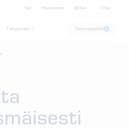
Tuki
Yhteydenotto
Kieli
Etsi
Tietopankki
Tarjouspyyntö
0
a.
sta
smäisesti