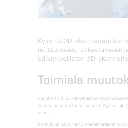
Kysyntä 3D-skannausta kohtaan
mittaukseen, tarkastukseen j
edistyksellisten 3D-skanneri
Toimiala muuto
Vuonna 2025 3D-skannauksen kysynnässä nähdä
kasvaa nopeasti teollisuudessa. Kyse ei ole 
osasta.
Protech on havainnut 3D-skannereiden myynnin