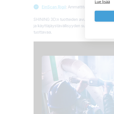
Lue lisää
EinScan Rigil
: Ammattitason 3D-skanneri l
SHINING 3D:n tuotteiden avulla Protech tarjo
ja käyttäjäystävällisyyden suhteen. Samalla 
tuottavaa.