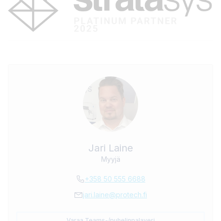
Jari Laine
Myyjä
+358 50 555 6688
jari.laine@protech.fi
Varaa Teams-/puhelinpalaveri