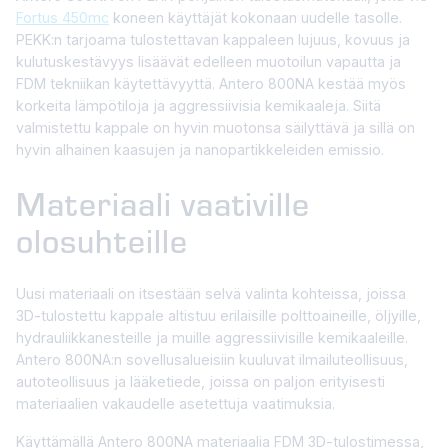
Fortus 450mc
koneen käyttäjät kokonaan uudelle tasolle.
PEKK:n tarjoama tulostettavan kappaleen lujuus, kovuus ja
kulutuskestävyys lisäävät edelleen muotoilun vapautta ja
FDM tekniikan käytettävyyttä. Antero 800NA kestää myös
korkeita lämpötiloja ja aggressiivisia kemikaaleja. Siitä
valmistettu kappale on hyvin muotonsa säilyttävä ja sillä on
hyvin alhainen kaasujen ja nanopartikkeleiden emissio.
Materiaali vaativille
olosuhteille
Uusi materiaali on itsestään selvä valinta kohteissa, joissa
3D-tulostettu kappale altistuu erilaisille polttoaineille, öljyille,
hydrauliikkanesteille ja muille aggressiivisille kemikaaleille.
Antero 800NA:n sovellusalueisiin kuuluvat ilmailuteollisuus,
autoteollisuus ja lääketiede, joissa on paljon erityisesti
materiaalien vakaudelle asetettuja vaatimuksia.
Käyttämällä Antero 800NA materiaalia FDM 3D-tulostimessa,