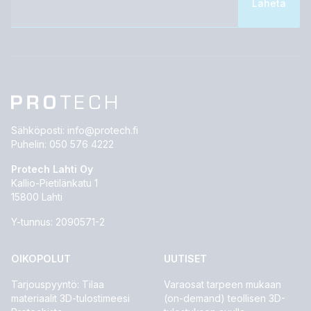
Sähköposti:
info@protech.fi
Puhelin:
050 576 4222
Protech Lahti Oy
Kallio-Pietilänkatu 1
15800 Lahti
Y-tunnus: 2090571-2
OIKOPOLUT
UUTISET
Tarjouspyyntö: Tilaa
Varaosat tarpeen mukaan
materiaalit 3D-tulostimeesi
(on-demand) teollisen 3D-