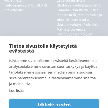
Protechista
tulostuksen avulla
Tietosuojakäytäntö (GDPR)
Stratasys vauhdittaa ainetta
Ota yhteyttä
lisäävää valmistusta uusilla
järjestelmillä, materiaaleilla ja
ohjelmistoratkaisuilla
Joulutervehdys Protechilta
Valmista parempia
prototyyppejä PolyJet
ToughONE™ -materiaalilla
Stratasys esittelee uudet
Tietoa sivustolla käytetyistä
materiaalit ja ohjelmistouutiset
evästeistä
MESSUT JA TAPAHTUMAT
Käytämme sivustollamme evästeitä kerätäksemme ja
analysoidaksemme sivuston suorituskykyä ja käyttöä,
Meillä ei ole tällä hetkellä tulevia tapahtumia.
tarjotaksemme sosiaalisen median ominaisuuksia
sekä parantaaksemme ja räätälöidäksemme sisältöä
ja mainoksia.
Kieli
Lue lisää
Salli kaikki evästeet