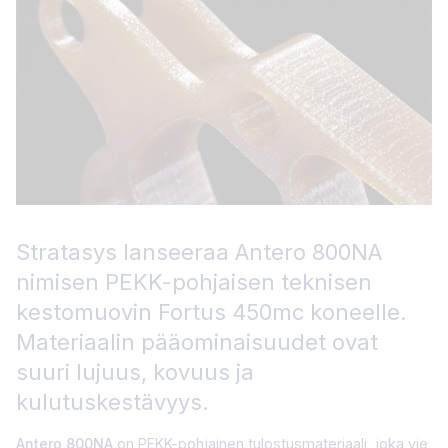
Stratasys lanseeraa Antero 800NA
nimisen PEKK-pohjaisen teknisen
kestomuovin Fortus 450mc koneelle.
Materiaalin pääominaisuudet ovat
suuri lujuus, kovuus ja
kulutuskestävyys.
Antero 800NA
on PEKK-pohjainen tulostusmateriaali, joka vie