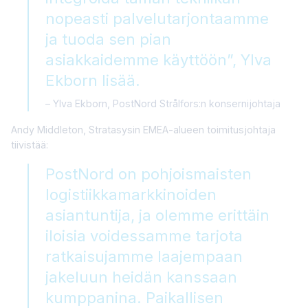
nopeasti palvelutarjontaamme
ja tuoda sen pian
asiakkaidemme käyttöön”, Ylva
Ekborn lisää.
Ylva Ekborn, PostNord Strålfors:n konsernijohtaja
Andy Middleton, Stratasysin EMEA-alueen toimitusjohtaja
tiivistää:
PostNord on pohjoismaisten
logistiikkamarkkinoiden
asiantuntija, ja olemme erittäin
iloisia voidessamme tarjota
ratkaisujamme laajempaan
jakeluun heidän kanssaan
kumppanina. Paikallisen