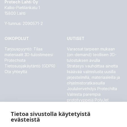
Protech Lahti Oy
Kallio-Pietilänkatu 1
15800 Lahti
Y-tunnus: 2090571-2
OIKOPOLUT
UUTISET
Tarjouspyyntö: Tilaa
Varaosat tarpeen mukaan
materiaalit 3D-tulostimeesi
(on-demand) teollisen 3D-
Protechista
tulostuksen avulla
Tietosuojakäytäntö (GDPR)
Stratasys vauhdittaa ainetta
Ota yhteyttä
lisäävää valmistusta uusilla
järjestelmillä, materiaaleilla ja
ohjelmistoratkaisuilla
Joulutervehdys Protechilta
Valmista parempia
prototyyppejä PolyJet
ToughONE™ -materiaalilla
Stratasys esittelee uudet
Tietoa sivustolla käytetyistä
materiaalit ja ohjelmistouutiset
evästeistä