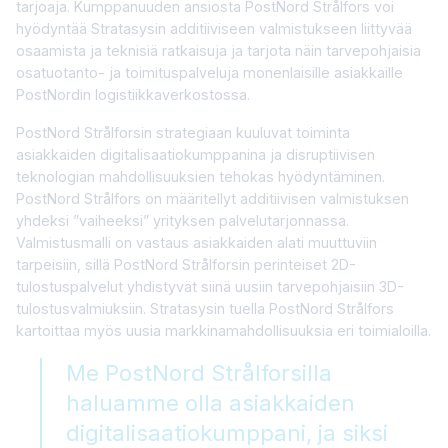
tarjoaja. Kumppanuuden ansiosta PostNord Strålfors voi
hyödyntää Stratasysin additiiviseen valmistukseen liittyvää
osaamista ja teknisiä ratkaisuja ja tarjota näin tarvepohjaisia
osatuotanto- ja toimituspalveluja monenlaisille asiakkaille
PostNordin logistiikkaverkostossa.
PostNord Strålforsin strategiaan kuuluvat toiminta
asiakkaiden digitalisaatiokumppanina ja disruptiivisen
teknologian mahdollisuuksien tehokas hyödyntäminen.
PostNord Strålfors on määritellyt additiivisen valmistuksen
yhdeksi ”vaiheeksi” yrityksen palvelutarjonnassa.
Valmistusmalli on vastaus asiakkaiden alati muuttuviin
tarpeisiin, sillä PostNord Strålforsin perinteiset 2D-
tulostuspalvelut yhdistyvät siinä uusiin tarvepohjaisiin 3D-
tulostusvalmiuksiin. Stratasysin tuella PostNord Strålfors
kartoittaa myös uusia markkinamahdollisuuksia eri toimialoilla.
Me PostNord Strålforsilla
haluamme olla asiakkaiden
digitalisaatiokumppani, ja siksi