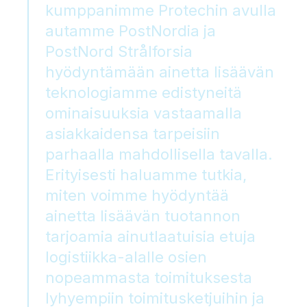
kumppanimme Protechin avulla
autamme PostNordia ja
PostNord Strålforsia
hyödyntämään ainetta lisäävän
teknologiamme edistyneitä
ominaisuuksia vastaamalla
asiakkaidensa tarpeisiin
parhaalla mahdollisella tavalla.
Erityisesti haluamme tutkia,
miten voimme hyödyntää
ainetta lisäävän tuotannon
tarjoamia ainutlaatuisia etuja
logistiikka-alalle osien
nopeammasta toimituksesta
lyhyempiin toimitusketjuihin ja