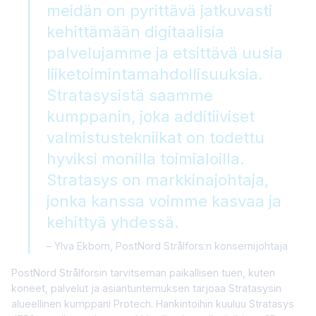
meidän on pyrittävä jatkuvasti
kehittämään digitaalisia
palvelujamme ja etsittävä uusia
liiketoimintamahdollisuuksia.
Stratasysistä saamme
kumppanin, joka additiiviset
valmistustekniikat on todettu
hyviksi monilla toimialoilla.
Stratasys on markkinajohtaja,
jonka kanssa voimme kasvaa ja
kehittyä yhdessä.
Ylva Ekborn, PostNord Strålfors:n konsernijohtaja
PostNord Strålforsin tarvitseman paikallisen tuen, kuten
koneet, palvelut ja asiantuntemuksen tarjoaa Stratasysin
alueellinen kumppani Protech. Hankintoihin kuuluu Stratasys