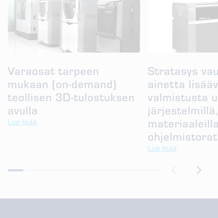
Varaosat tarpeen
Stratasys va
mukaan (on-demand)
ainetta lisää
teollisen 3D-tulostuksen
valmistusta u
avulla
järjestelmillä
materiaaleilla
Lue lisää
ohjelmistorat
Lue lisää