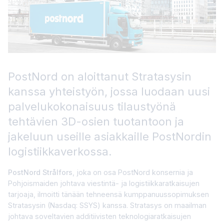
PostNord on aloittanut Stratasysin
kanssa yhteistyön, jossa luodaan uusi
palvelukokonaisuus tilaustyönä
tehtävien 3D-osien tuotantoon ja
jakeluun useille asiakkaille PostNordin
logistiikkaverkossa.
PostNord Strålfors
, joka on osa PostNord konsernia ja
Pohjoismaiden johtava viestintä- ja logistiikkaratkaisujen
tarjoaja, ilmoitti tänään tehneensä kumppanuussopimuksen
Stratasysin (Nasdaq: SSYS) kanssa. Stratasys on maailman
johtava soveltavien additiivisten teknologiaratkaisujen