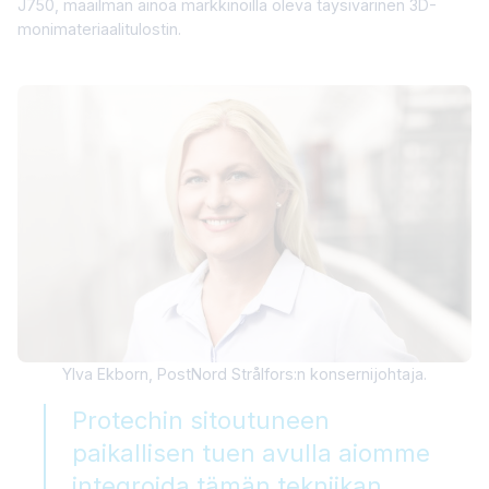
J750, maailman ainoa markkinoilla oleva täysivärinen 3D-
monimateriaalitulostin.
Ylva Ekborn, PostNord Strålfors:n konsernijohtaja.
Protechin sitoutuneen
paikallisen tuen avulla aiomme
integroida tämän tekniikan