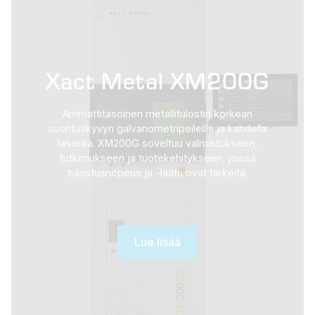
Xact Metal XM200G
Ammattitasoinen metallitulostin korkean
suorituskyvyn galvanometripeileillä ja kahdella
laserilla. XM200G soveltuu valmistukseen,
tutkimukseen ja tuotekehitykseen, joissa
tulostusnopeus ja -laatu ovat tärkeitä.
Lue lisää