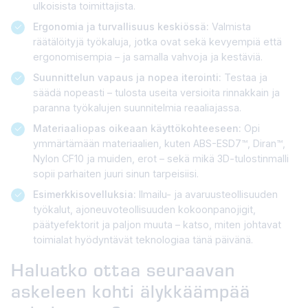
ulkoisista toimittajista.
Ergonomia ja turvallisuus keskiössä:
Valmista
räätälöityjä työkaluja, jotka ovat sekä kevyempiä että
ergonomisempia – ja samalla vahvoja ja kestäviä.
Suunnittelun vapaus ja nopea iterointi:
Testaa ja
säädä nopeasti – tulosta useita versioita rinnakkain ja
paranna työkalujen suunnitelmia reaaliajassa.
Materiaaliopas oikeaan käyttökohteeseen:
Opi
ymmärtämään materiaalien, kuten ABS-ESD7™, Diran™,
Nylon CF10 ja muiden, erot – sekä mikä 3D-tulostinmalli
sopii parhaiten juuri sinun tarpeisiisi.
Esimerkkisovelluksia:
Ilmailu- ja avaruusteollisuuden
työkalut, ajoneuvoteollisuuden kokoonpanojigit,
päätyefektorit ja paljon muuta – katso, miten johtavat
toimialat hyödyntävät teknologiaa tänä päivänä.
Haluatko ottaa seuraavan
askeleen kohti älykkäämpää