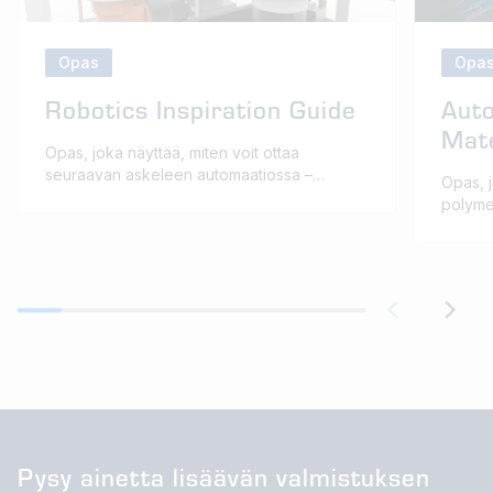
Opas
Opa
Robotics Inspiration Guide
Auto
Mate
Opas, joka näyttää, miten voit ottaa
seuraavan askeleen automaatiossa –
Opas, j
turvallisemman, joustavamman ja
polyme
mukautuvamman robotiikan avulla.
ajoneu
kompon
Pysy ainetta lisäävän valmistuksen