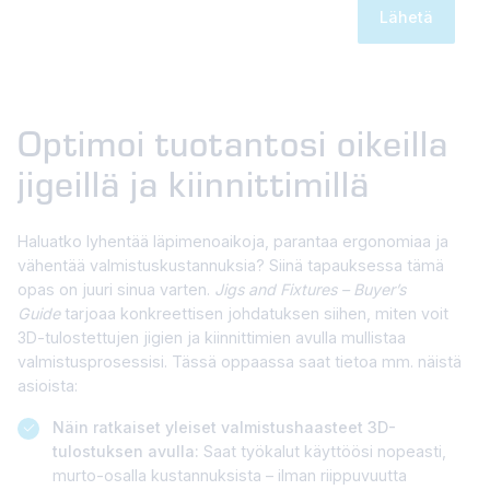
Optimoi tuotantosi oikeilla
jigeillä ja kiinnittimillä
Haluatko lyhentää läpimenoaikoja, parantaa ergonomiaa ja
vähentää valmistuskustannuksia? Siinä tapauksessa tämä
opas on juuri sinua varten.
Jigs and Fixtures – Buyer’s
Guide
tarjoaa konkreettisen johdatuksen siihen, miten voit
3D-tulostettujen jigien ja kiinnittimien avulla mullistaa
valmistusprosessisi. Tässä oppaassa saat tietoa mm. näistä
asioista:
Näin ratkaiset yleiset valmistushaasteet 3D-
tulostuksen avulla:
Saat työkalut käyttöösi nopeasti,
murto-osalla kustannuksista – ilman riippuvuutta